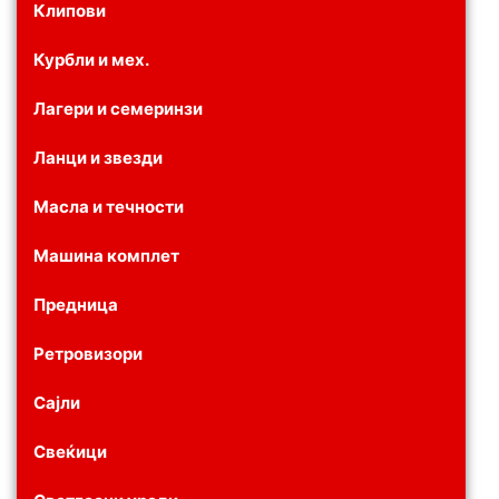
Клипови
Курбли и мех.
Лагери и семеринзи
Ланци и звезди
Масла и течности
Машина комплет
Предница
Ретровизори
Сајли
Свеќици