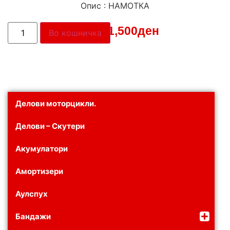
Опис : НАМОТКА
Цена:
1,500
ден
Во кошничка
Делови моторцикли.
Делови – Скутери
Акумулатори
Амортизери
Аулспух
Бандажи