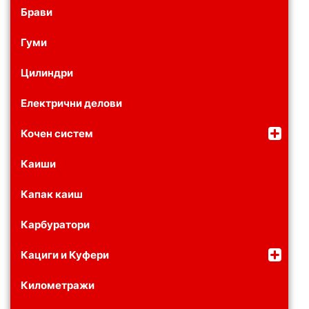
Брави
Гуми
Цилиндри
Електрични делови
Кочен систем
Каиши
Капак каиш
Карбуратори
Кациги и Куфери
Километражи