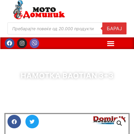
БАРАЈ
НАМОТКА BAOTIAN 3+3
( Шифра : 10286 )