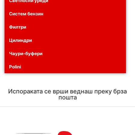
Светлосни уреди
Систем бензин
Филтри
Цилиндри
Чаури-буфери
Polini
Испораката се врши веднаш преку брза
пошта