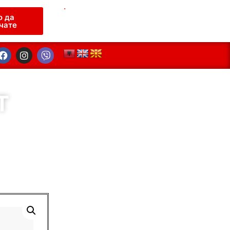
.
о да
чате
T