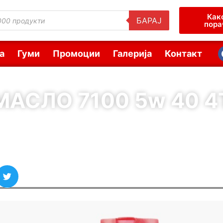
Как
БАРАЈ
пора
а
Гуми
Промоции
Галерија
Контакт
МАСЛО 7100 5w 40 4
( Шифра : 61298 )