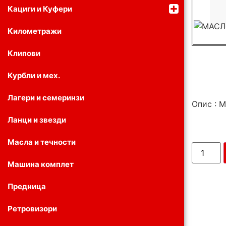
Кациги и Куфери
Километражи
Клипови
Курбли и мех.
Лагери и семеринзи
Опис : 
Ланци и звезди
Масла и течности
Машина комплет
Предница
Ретровизори