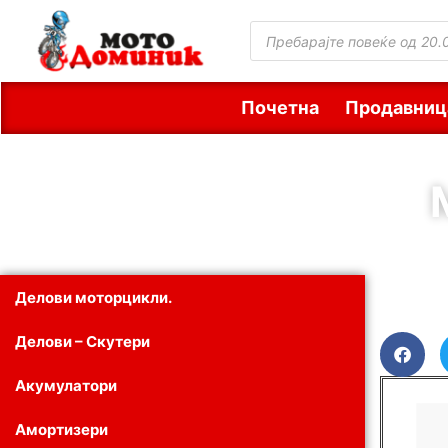
Почетна
Продавниц
Делови моторцикли.
Делови – Скутери
Акумулатори
Амортизери