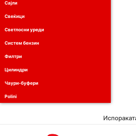
Сајли
Свеќици
Светлосни уреди
Систем бензин
Филтри
Цилиндри
Чаури-буфери
Polini
Испоракат