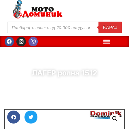
БАРАЈ
ЛАГЕР ролна 1512
( Шифра : 10441 )