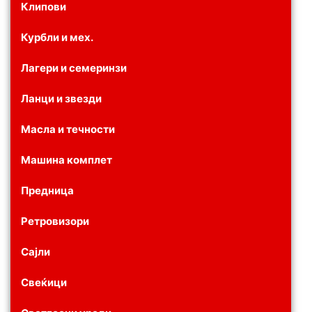
Клипови
Курбли и мех.
Лагери и семеринзи
Ланци и звезди
Масла и течности
Машина комплет
Предница
Ретровизори
Сајли
Свеќици