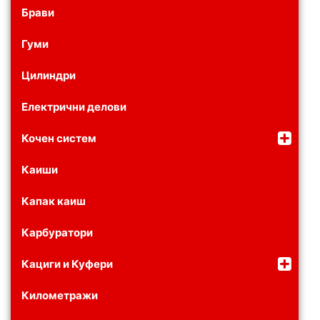
Брави
Гуми
Цилиндри
Електрични делови
Кочен систем
Каиши
Капак каиш
Карбуратори
Кациги и Куфери
Километражи