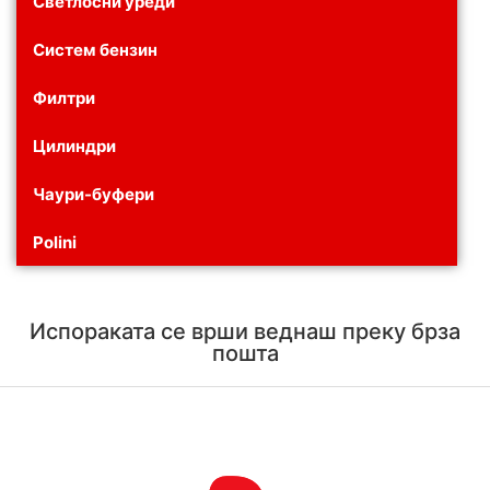
Светлосни уреди
Систем бензин
Филтри
Цилиндри
Чаури-буфери
Polini
Испораката се врши веднаш преку брза
пошта