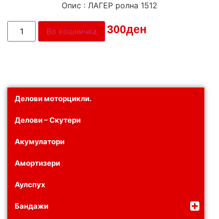
Опис : ЛАГЕР ролна 1512
Цена:
300
ден
Во кошничка
Делови моторцикли.
Делови – Скутери
Акумулатори
Амортизери
Аулспух
Бандажи