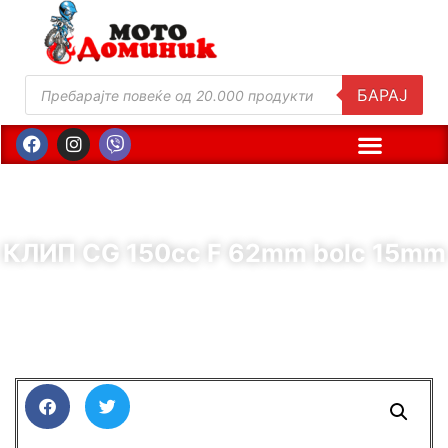
БАРАЈ
КЛИП CG 150сс F 62mm bolc 15mm
( Шифра : 10830 )