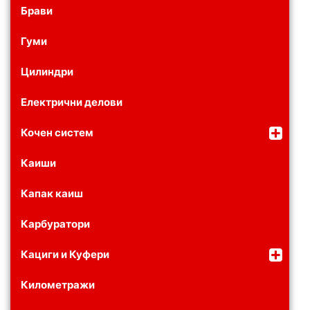
Брави
Гуми
Цилиндри
Електрични делови
Кочен систем
Каиши
Капак каиш
Карбуратори
Кациги и Куфери
Километражи