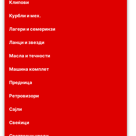
Клипови
Курбли и мех.
Лагери и семеринзи
Ланци и звезди
Масла и течности
Машина комплет
Предница
Ретровизори
Сајли
Свеќици
Светлосни уреди