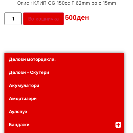
Опис : КЛИП CG 150сс F 62mm bolc 15mm
Цена:
500
ден
Во кошничка
Делови моторцикли.
Делови – Скутери
Акумулатори
Амортизери
Аулспух
Бандажи