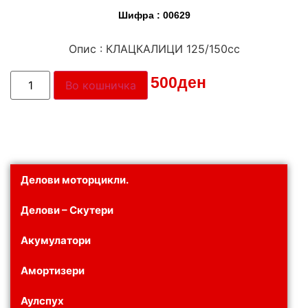
Шифра : 00629
Опис : КЛАЦКАЛИЦИ 125/150cc
Цена:
500
ден
Во кошничка
Делови моторцикли.
Делови – Скутери
Акумулатори
Амортизери
Аулспух