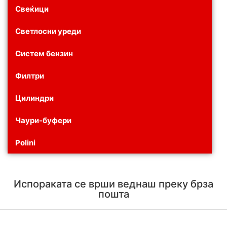
Свеќици
Светлосни уреди
Систем бензин
Филтри
Цилиндри
Чаури-буфери
Polini
Испораката се врши веднаш преку брза
пошта