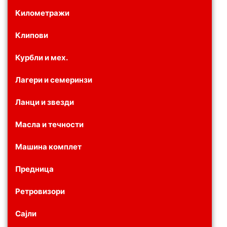
Километражи
Клипови
Курбли и мех.
Лагери и семеринзи
Ланци и звезди
Масла и течности
Машина комплет
Предница
Ретровизори
Сајли