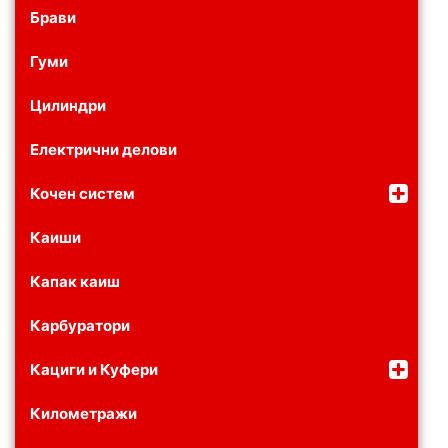
Брави
Гуми
Цилиндри
Електрични делови
Кочен систем
Каиши
Капак каиш
Карбуратори
Кациги и Куфери
Километражи