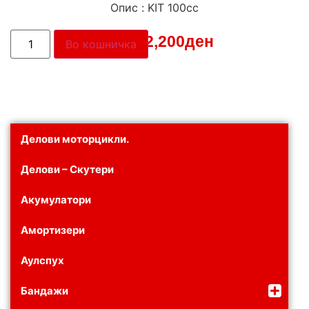
Опис : KIT 100сс
Цена:
2,200
ден
Во кошничка
Делови моторцикли.
Делови – Скутери
Акумулатори
Амортизери
Аулспух
Бандажи