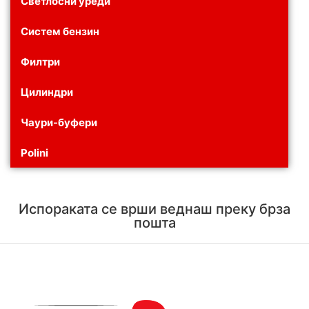
Светлосни уреди
Систем бензин
Филтри
Цилиндри
Чаури-буфери
Polini
Испораката се врши веднаш преку брза
пошта