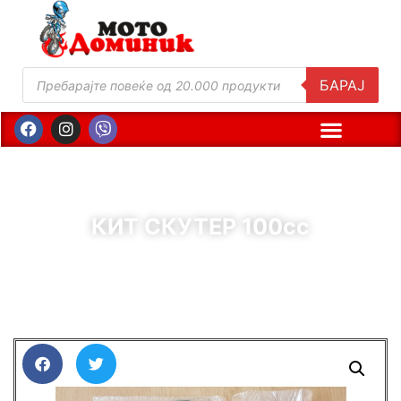
БАРАЈ
КИТ СКУТЕР 100сс
( Шифра : 11841 )