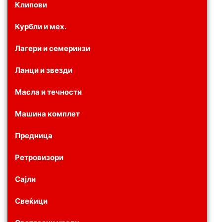
Клипови
Курбли и мех.
Лагери и семеринзи
Ланци и звезди
Масла и течности
Машина комплет
Предница
Ретровизори
Сајли
Свеќици