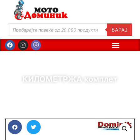
БАРАЈ
КИЛОМЕТРЖА комплет
( Шифра : 01459 )