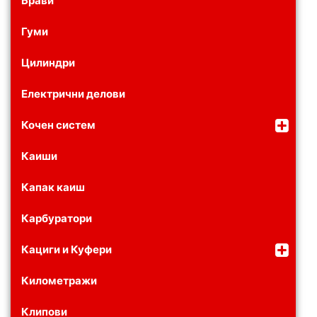
Брави
Гуми
Цилиндри
Електрични делови
Кочен систем
Каиши
Капак каиш
Карбуратори
Кациги и Куфери
Километражи
Клипови