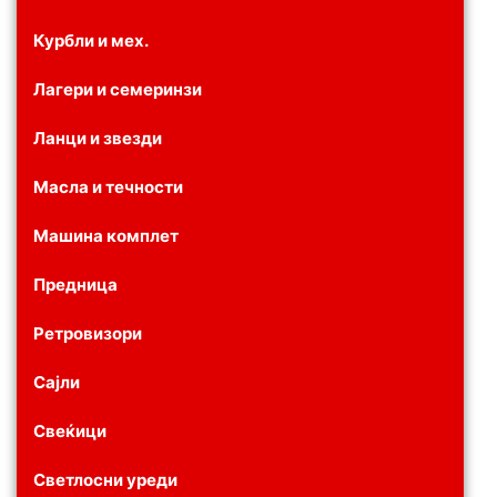
Курбли и мех.
Лагери и семеринзи
Ланци и звезди
Масла и течности
Машина комплет
Предница
Ретровизори
Сајли
Свеќици
Светлосни уреди