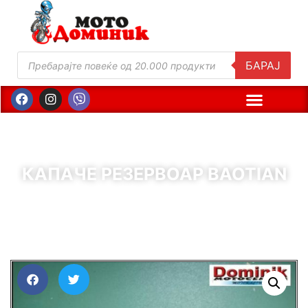
БАРАЈ
КАПАЧЕ РЕЗЕРВОАР BAOTIAN
( Шифра : 01489 )