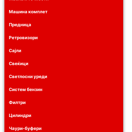
Машина комплет
Предница
Ретровизори
Сајли
Свеќици
Светлосни уреди
Систем бензин
Филтри
Цилиндри
Чаури-буфери