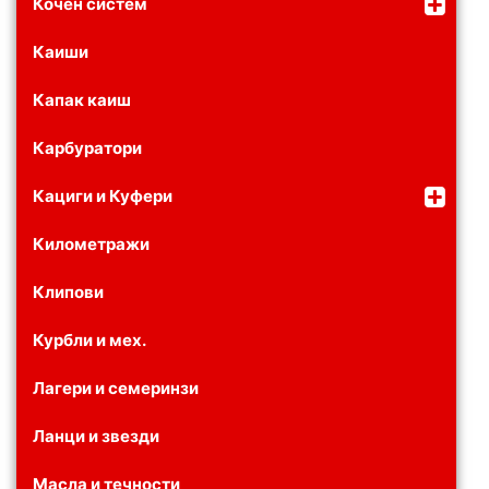
Кочен систем
Каиши
Капак каиш
Карбуратори
Кациги и Куфери
Километражи
Клипови
Курбли и мех.
Лагери и семеринзи
Ланци и звезди
Масла и течности