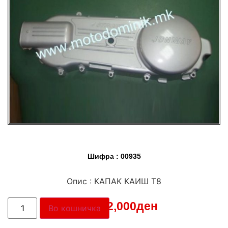
Шифра : 00935
Опис : КАПАК КАИШ Т8
Цена:
2,000
ден
Во кошничка