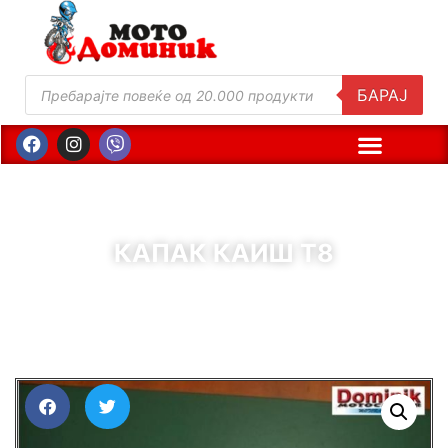
БАРАЈ
КАПАК КАИШ Т8
( Шифра : 00935 )