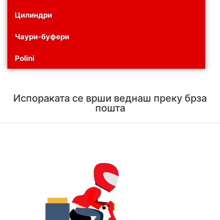
Цилиндри
Чаури-буфери
Polini
Испораката се врши веднаш преку брза
пошта