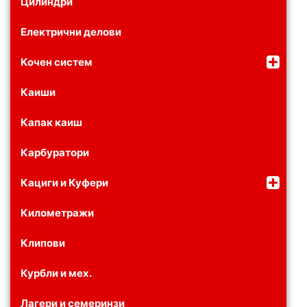
Цилиндри
Електрични делови
Кочен систем
Каиши
Капак каиш
Карбуратори
Кациги и Куфери
Километражи
Клипови
Курбли и мех.
Лагери и семеринзи