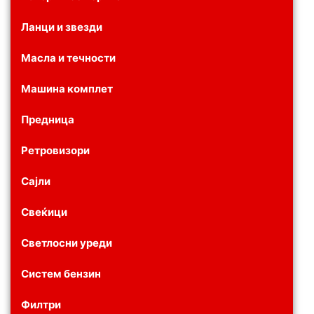
Ланци и звезди
Масла и течности
Машина комплет
Предница
Ретровизори
Сајли
Свеќици
Светлосни уреди
Систем бензин
Филтри