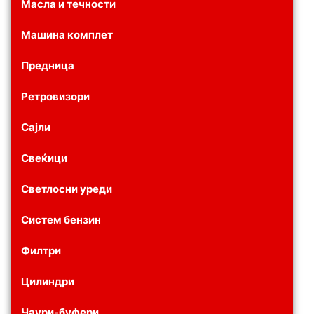
Масла и течности
Машина комплет
Предница
Ретровизори
Сајли
Свеќици
Светлосни уреди
Систем бензин
Филтри
Цилиндри
Чаури-буфери