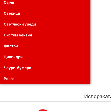
Сајли
Свеќици
Светлосни уреди
Систем бензин
Филтри
Цилиндри
Чаури-буфери
Polini
Испоракат