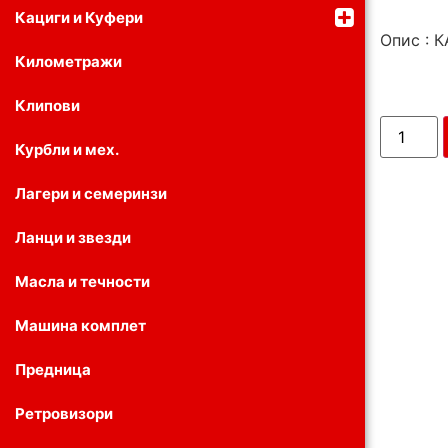
Кациги и Куфери
Опис : 
Километражи
Клипови
Курбли и мех.
Лагери и семеринзи
Ланци и звезди
Масла и течности
Машина комплет
Предница
Ретровизори