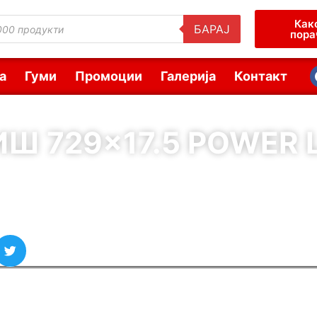
Как
БАРАЈ
пора
а
Гуми
Промоции
Галерија
Контакт
Ш 729×17.5 POWER 
( Шифра : 00278 )