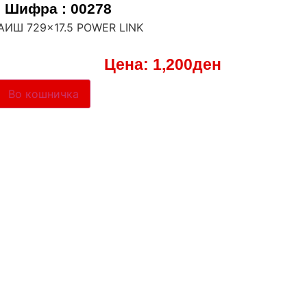
Шифра : 00278
КАИШ 729×17.5 POWER LINK
Цена:
1,200
ден
Во кошничка