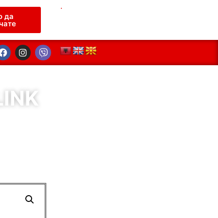
.
о да
чате
LINK