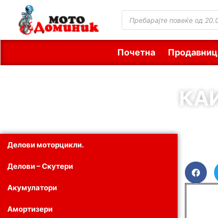
Почетна
Продавниц
КАИ
Делови моторцикли.
Делови – Скутери
Акумулатори
Амортизери