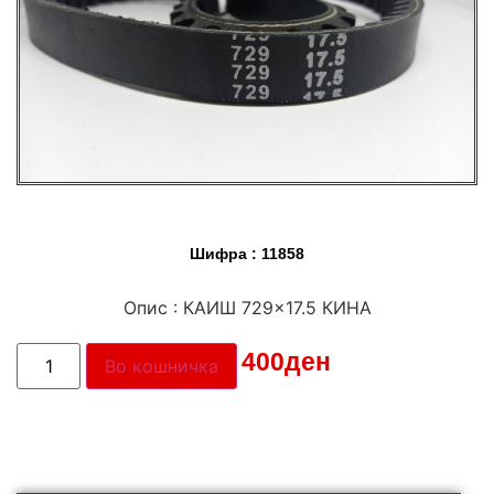
Шифра : 11858
Опис : КАИШ 729×17.5 КИНА
Цена:
400
ден
Во кошничка