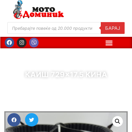
БАРАЈ
КАИШ 729×17.5 КИНА
( Шифра : 11858 )