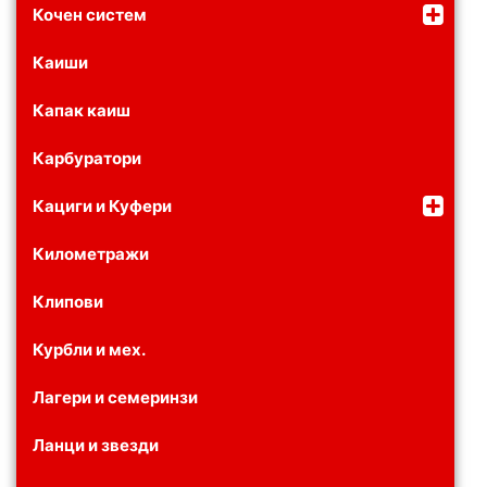
Кочен систем
Каиши
Капак каиш
Карбуратори
Кациги и Куфери
Километражи
Клипови
Курбли и мех.
Лагери и семеринзи
Ланци и звезди