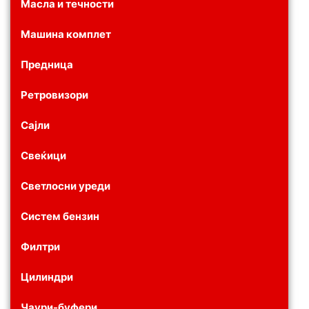
Масла и течности
Машина комплет
Предница
Ретровизори
Сајли
Свеќици
Светлосни уреди
Систем бензин
Филтри
Цилиндри
Чаури-буфери