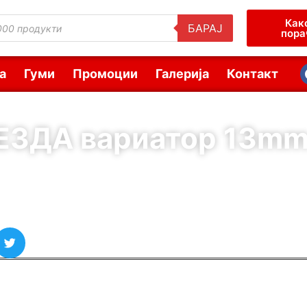
Как
БАРАЈ
пора
а
Гуми
Промоции
Галерија
Контакт
ЕЗДА вариатор 13mm
( Шифра : 99806 )