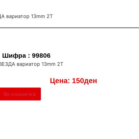
Шифра : 99806
ЗВЕЗДА вариатор 13mm 2Т
Цена:
150
ден
Во кошничка