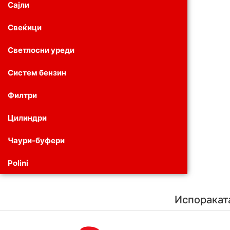
Сајли
Свеќици
Светлосни уреди
Систем бензин
Филтри
Цилиндри
Чаури-буфери
Polini
Испоракат