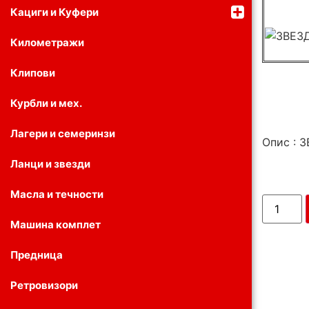
Кациги и Куфери
Километражи
Клипови
Курбли и мех.
Лагери и семеринзи
Опис : 
Ланци и звезди
Масла и течности
Машина комплет
Предница
Ретровизори