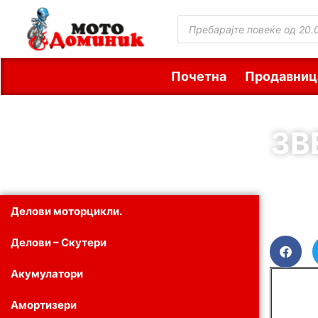
Почетна
Продавниц
ЗВ
Делови моторцикли.
Делови – Скутери
Акумулатори
Амортизери