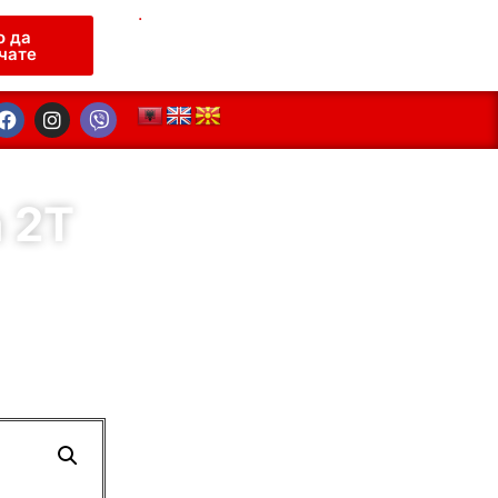
.
о да
чате
 2Т