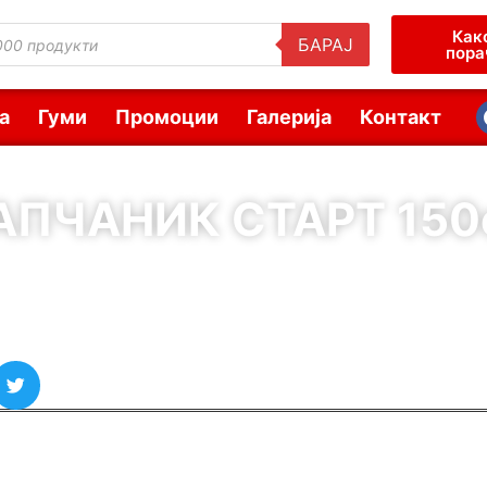
Как
БАРАЈ
пора
а
Гуми
Промоции
Галерија
Контакт
АПЧАНИК СТАРТ 150
( Шифра : 00500 )