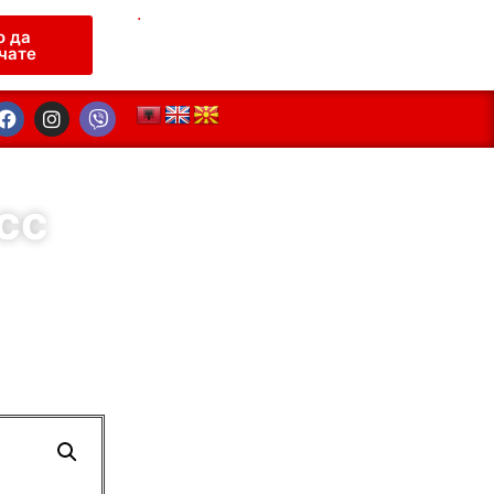
.
о да
чате
сс