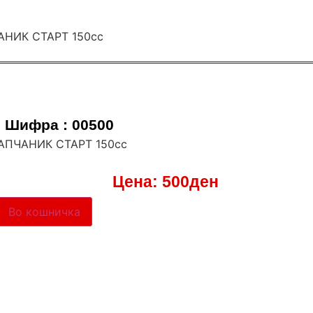
Шифра : 00500
ЗАПЧАНИК СТАРТ 150сс
Цена:
500
ден
Во кошничка