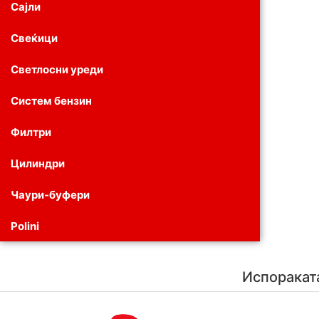
Сајли
Свеќици
Светлосни уреди
Систем бензин
Филтри
Цилиндри
Чаури-буфери
Polini
Испоракат