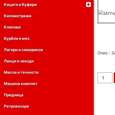
Кациги и Куфери
Километражи
Клипови
Курбли и мех.
Лагери и семеринзи
Опис : 
Ланци и звезди
Масла и течности
Машина комплет
Предница
Ретровизори