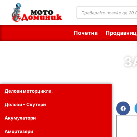
Почетна
Продавниц
З
Делови моторцикли.
Делови – Скутери
Акумулатори
Амортизери