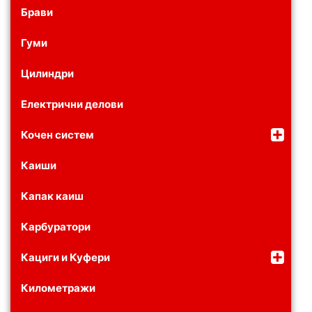
Брави
Гуми
Цилиндри
Електрични делови
Кочен систем
Каиши
Капак каиш
Карбуратори
Кациги и Куфери
Километражи