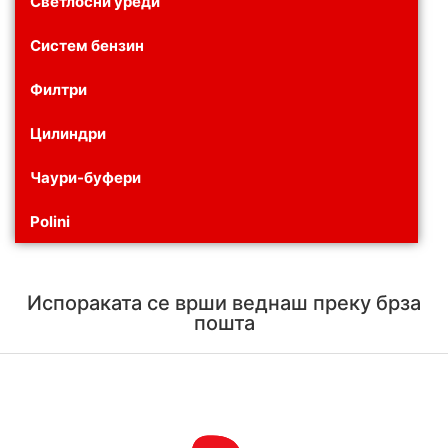
Светлосни уреди
Систем бензин
Филтри
Цилиндри
Чаури-буфери
Polini
Испораката се врши веднаш преку брза
пошта