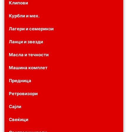
Клипови
Курбли и мех.
Лагери и семеринзи
Ланци и звезди
Масла и течности
Машина комплет
Предница
Ретровизори
Сајли
Свеќици