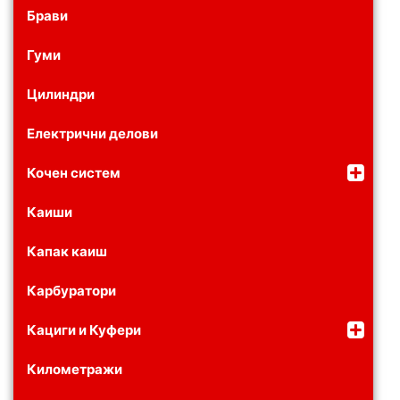
Брави
Гуми
Цилиндри
Електрични делови
Кочен систем
Каиши
Капак каиш
Карбуратори
Кациги и Куфери
Километражи