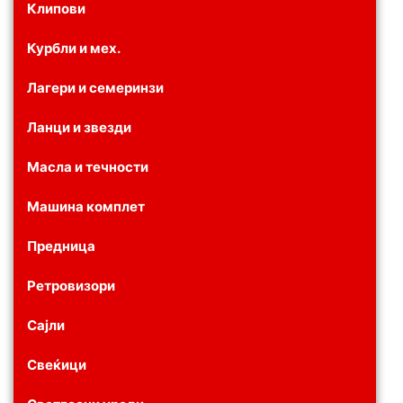
Клипови
Курбли и мех.
Лагери и семеринзи
Ланци и звезди
Масла и течности
Машина комплет
Предница
Ретровизори
Сајли
Свеќици