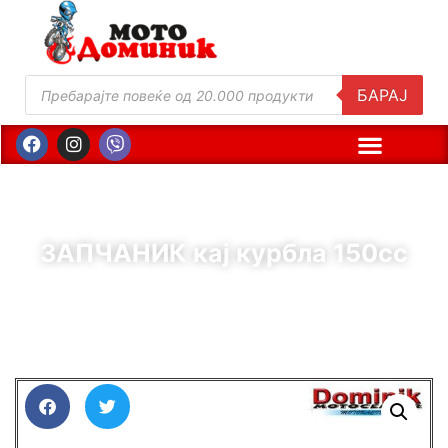
БАРАЈ
ЗАПЧАНИК кај курбла 150cc
( Шифра : 11049 )