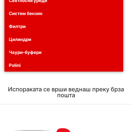
Светлосни уреди
Систем бензин
Филтри
Цилиндри
Чаури-буфери
Polini
Испораката се врши веднаш преку брза
пошта