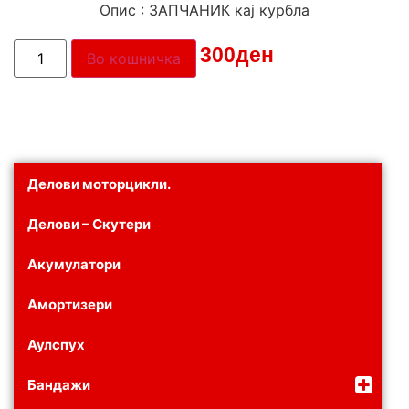
Опис : ЗАПЧАНИК кај курбла
Цена:
300
ден
Во кошничка
Делови моторцикли.
Делови – Скутери
Акумулатори
Амортизери
Аулспух
Бандажи