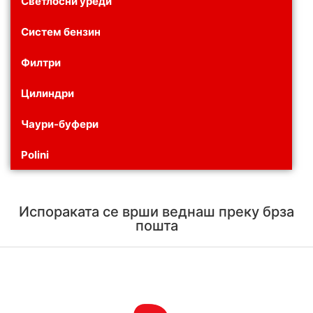
Светлосни уреди
Систем бензин
Филтри
Цилиндри
Чаури-буфери
Polini
Испораката се врши веднаш преку брза
пошта