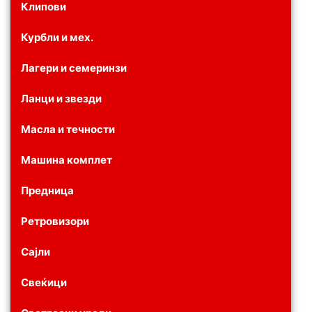
Клипови
Курбли и мех.
Лагери и семеринзи
Ланци и звезди
Масла и течности
Машина комплет
Предница
Ретровизори
Сајли
Свеќици