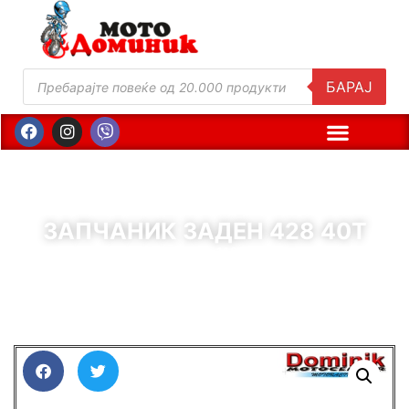
БАРАЈ
ЗАПЧАНИК ЗАДЕН 428 40T
( Шифра : 11062 )