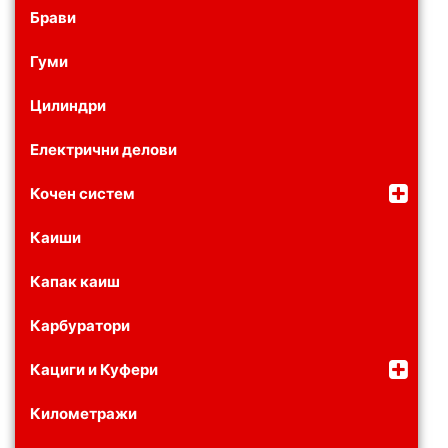
Брави
Гуми
Цилиндри
Електрични делови
Кочен систем
Каиши
Капак каиш
Карбуратори
Кациги и Куфери
Километражи