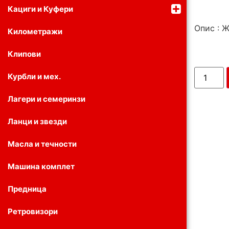
Кациги и Куфери
Опис : 
Километражи
Клипови
Курбли и мех.
Лагери и семеринзи
Ланци и звезди
Масла и течности
Машина комплет
Предница
Ретровизори