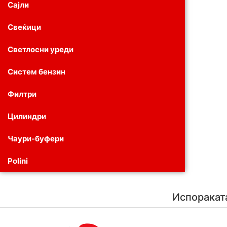
Сајли
Свеќици
Светлосни уреди
Систем бензин
Филтри
Цилиндри
Чаури-буфери
Polini
Испоракат