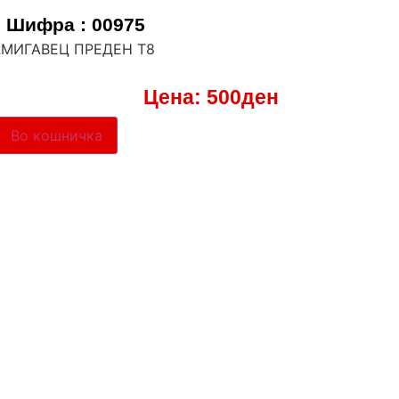
Шифра : 00975
ЖМИГАВЕЦ ПРЕДЕН Т8
Цена:
500
ден
Во кошничка