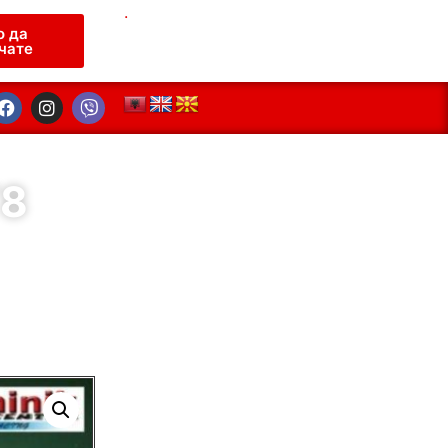
.
о да
чате
8