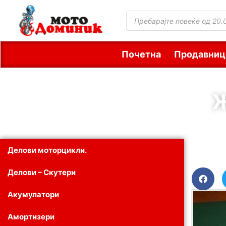
Почетна
Продавниц
Ж
Делови моторцикли.
Делови – Скутери
Акумулатори
Амортизери