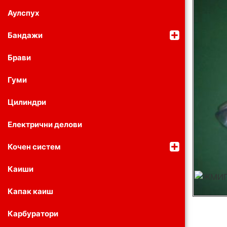
Аулспух
Бандажи
Брави
Гуми
Цилиндри
Електрични делови
Кочен систем
Каиши
Капак каиш
Карбуратори