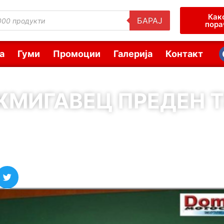
Как
БАРАЈ
пора
а
Гуми
Промоции
Галерија
Контакт
МИГАВЕЦ ПРЕДЕН Т
( Шифра : 00975 )