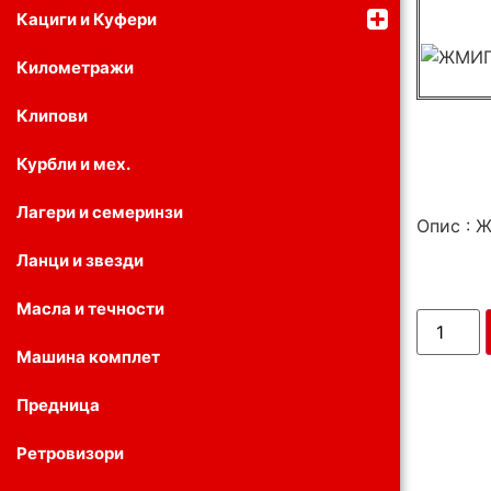
Кациги и Куфери
Километражи
Клипови
Курбли и мех.
Лагери и семеринзи
Опис : 
Ланци и звезди
Масла и течности
Машина комплет
Предница
Ретровизори