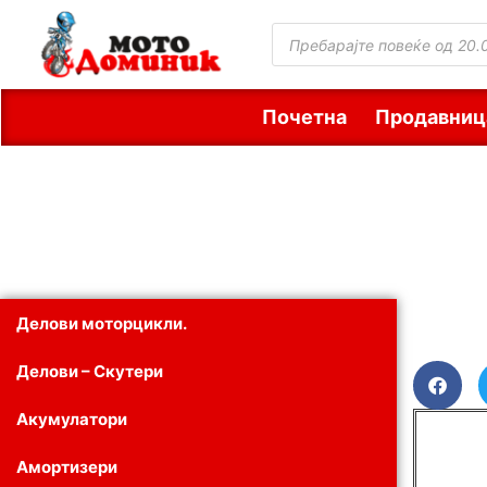
Почетна
Продавниц
Делови моторцикли.
Делови – Скутери
Акумулатори
Амортизери