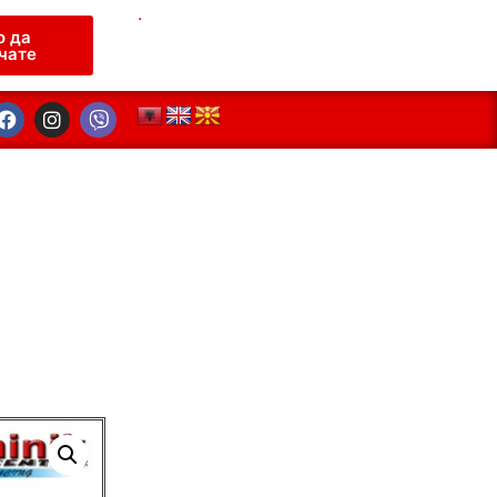
.
о да
чате