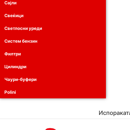
Сајли
Свеќици
Светлосни уреди
Систем бензин
Филтри
Цилиндри
Чаури-буфери
Polini
Испоракат