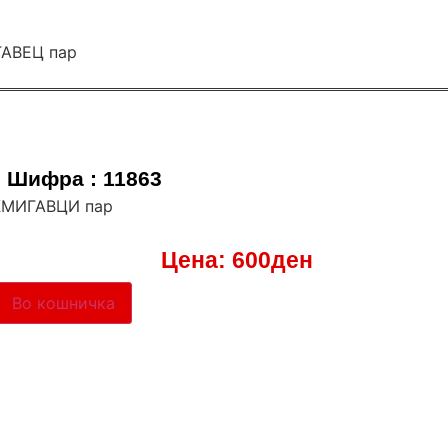
Шифра : 11863
ЖМИГАВЦИ пар
Цена:
600
ден
Во кошничка