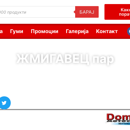
Как
БАРАЈ
пора
а
Гуми
Промоции
Галерија
Контакт
ЖМИГАВЕЦ пар
( Шифра : 11863 )