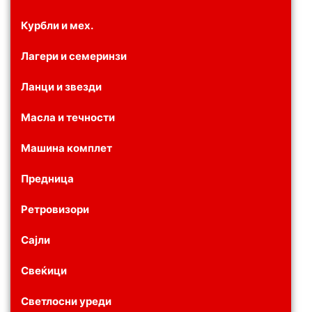
Курбли и мех.
Лагери и семеринзи
Ланци и звезди
Масла и течности
Машина комплет
Предница
Ретровизори
Сајли
Свеќици
Светлосни уреди