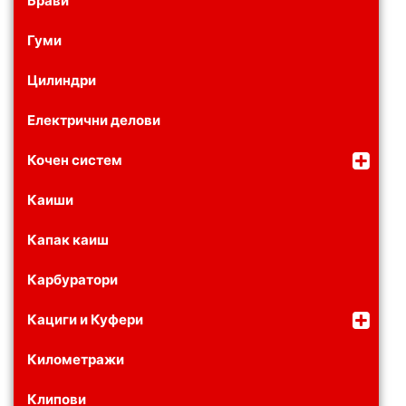
Брави
Гуми
Цилиндри
Електрични делови
Кочен систем
Каиши
Капак каиш
Карбуратори
Кациги и Куфери
Километражи
Клипови