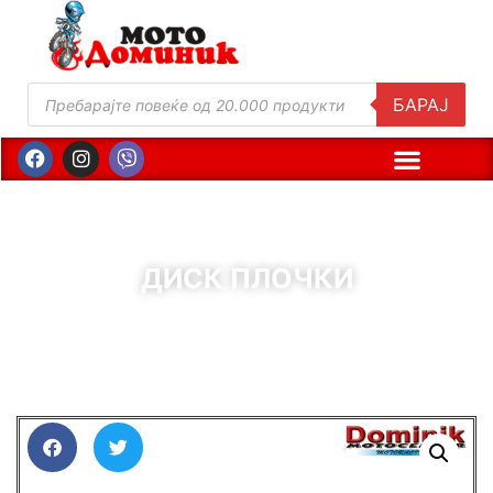
БАРАЈ
ДИСК ПЛОЧКИ
( Шифра : 11053 )