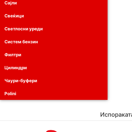
Сајли
Свеќици
Светлосни уреди
Систем бензин
Филтри
Цилиндри
Чаури-буфери
Polini
Испоракат