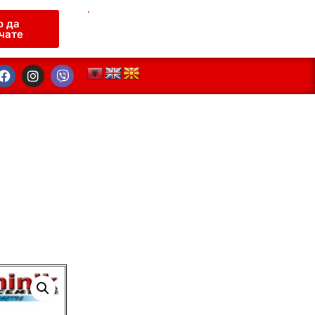
.
о да
чате