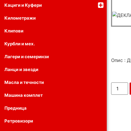
Кациги и Куфери
Километражи
Клипови
Курбли и мех.
Лагери и семеринзи
Опис : 
Ланци и звезди
Масла и течности
Машина комплет
Предница
Ретровизори