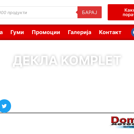
Как
БАРАЈ
пора
а
Гуми
Промоции
Галерија
Контакт
ДЕКЛА KOMPLET
( Шифра : 10402 )