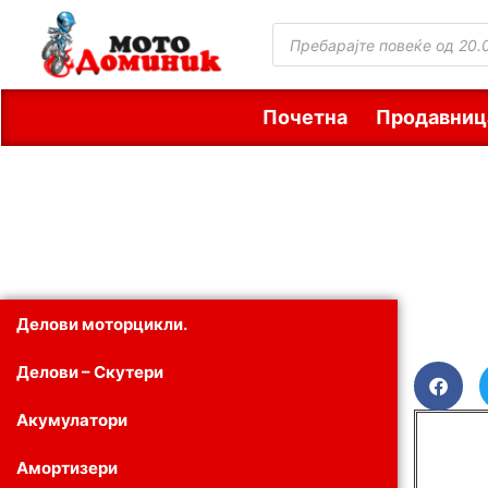
Почетна
Продавниц
Делови моторцикли.
Делови – Скутери
Акумулатори
Амортизери