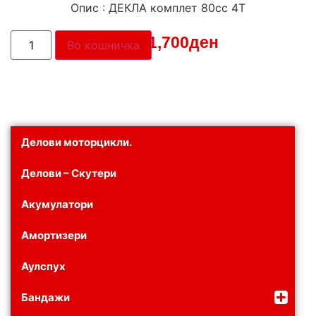
Опис : ДЕКЛА комплет 80cc 4T
Цена:
1,700
ден
Во кошничка
Делови моторцикли.
Делови – Скутери
Акумулатори
Амортизери
Аулспух
Бандажи