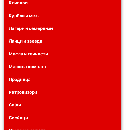
Клипови
Курбли и мех.
Лагери и семеринзи
Ланци и звезди
Масла и течности
Машина комплет
Предница
Ретровизори
Сајли
Свеќици