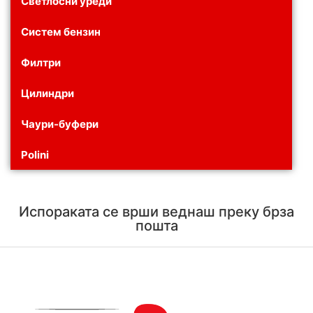
Светлосни уреди
Систем бензин
Филтри
Цилиндри
Чаури-буфери
Polini
Испораката се врши веднаш преку брза
пошта