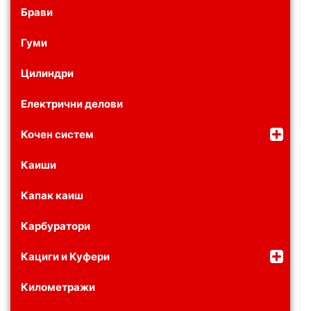
Брави
Гуми
Цилиндри
Електрични делови
Кочен систем
Каиши
Капак каиш
Карбуратори
Кациги и Куфери
Километражи