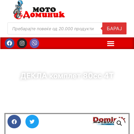
БАРАЈ
ДЕКЛА комплет 80cc 4T
( Шифра : 00905 )