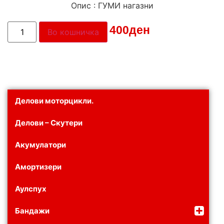
Опис : ГУМИ нагазни
Цена:
400
ден
Во кошничка
Делови моторцикли.
Делови – Скутери
Акумулатори
Амортизери
Аулспух
Бандажи