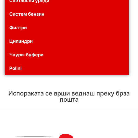
Светлосни уреди
Систем бензин
Филтри
Цилиндри
Чаури-буфери
Polini
Испораката се врши веднаш преку брза
пошта