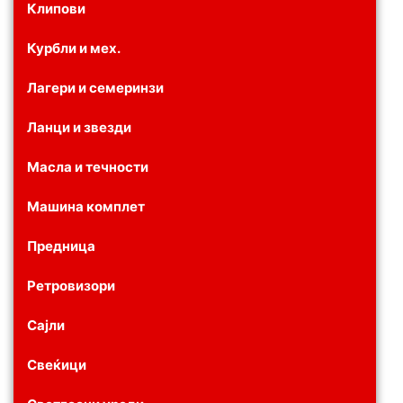
Клипови
Курбли и мех.
Лагери и семеринзи
Ланци и звезди
Масла и течности
Машина комплет
Предница
Ретровизори
Сајли
Свеќици