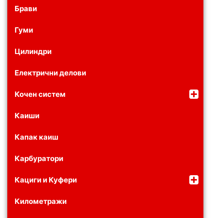
Брави
Гуми
Цилиндри
Електрични делови
Кочен систем
Каиши
Капак каиш
Карбуратори
Кациги и Куфери
Километражи