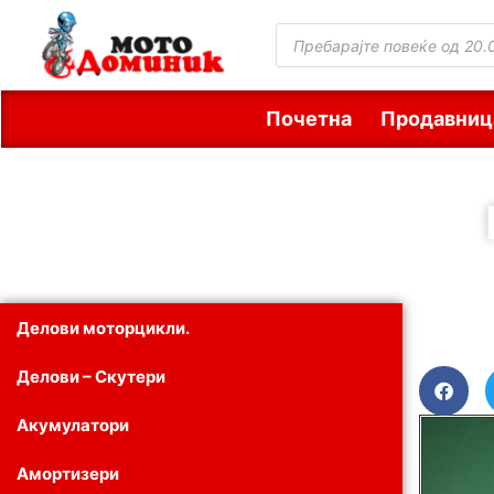
Почетна
Продавниц
Делови моторцикли.
Делови – Скутери
Акумулатори
Амортизери