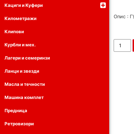
Кациги и Куфери
Опис :
Километражи
Клипови
Курбли и мех.
Лагери и семеринзи
Ланци и звезди
Масла и течности
Машина комплет
Предница
Ретровизори