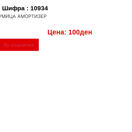
Шифра : 10934
 ГУМИЦА АМОРТИЗЕР
Цена:
100
ден
Во кошничка