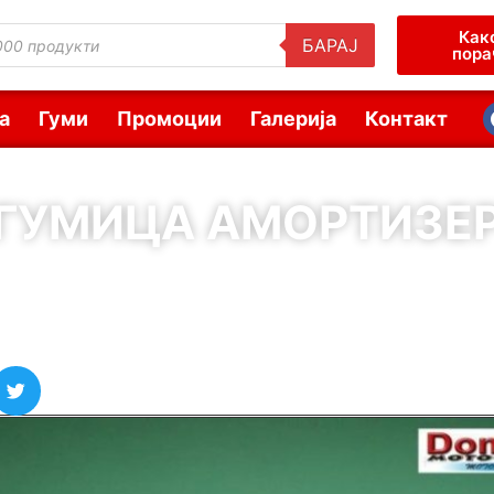
Как
БАРАЈ
пора
а
Гуми
Промоции
Галерија
Контакт
ГУМИЦА АМОРТИЗЕ
( Шифра : 10934 )