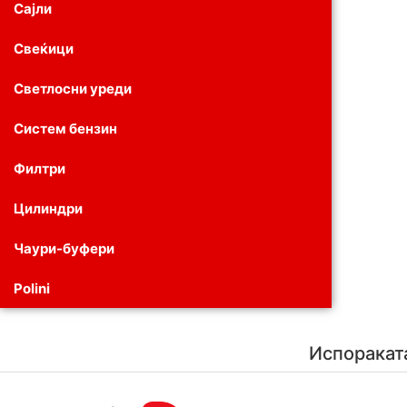
Сајли
Свеќици
Светлосни уреди
Систем бензин
Филтри
Цилиндри
Чаури-буфери
Polini
Испоракат