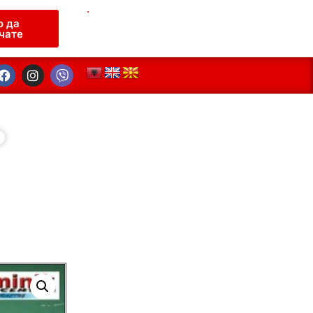
.
о да
чате
Р