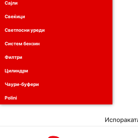
Сајли
Свеќици
Светлосни уреди
Систем бензин
Филтри
Цилиндри
Чаури-буфери
Polini
Испоракат