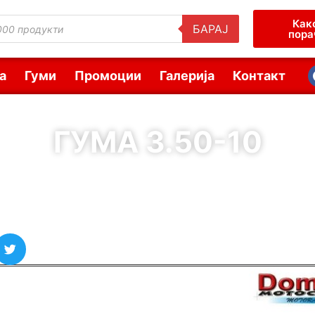
Как
БАРАЈ
пора
а
Гуми
Промоции
Галерија
Контакт
ГУМА 3.50-10
( Шифра : 00251 )