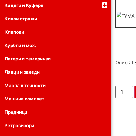
Кациги и Куфери
Километражи
Клипови
Курбли и мех.
Лагери и семеринзи
Опис : Г
Ланци и звезди
Масла и течности
Машина комплет
Предница
Ретровизори