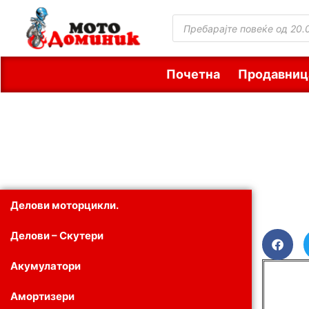
Почетна
Продавниц
Делови моторцикли.
Делови – Скутери
Акумулатори
Амортизери