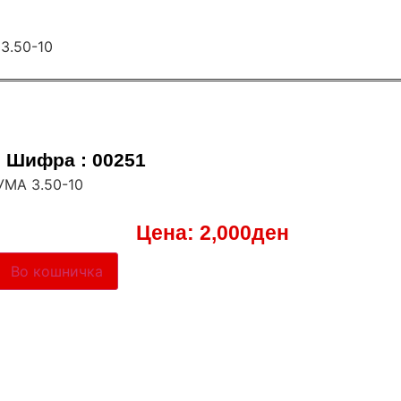
Шифра : 00251
УМА 3.50-10
Цена:
2,000
ден
Во кошничка