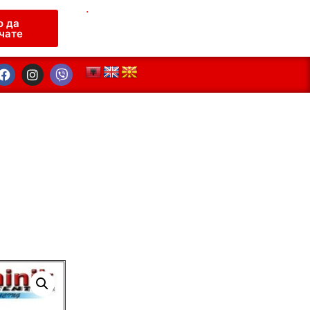
.
о да
чате