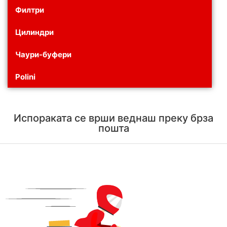
Филтри
Цилиндри
Чаури-буфери
Polini
Испораката се врши веднаш преку брза
пошта