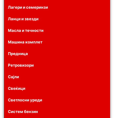
Лагери и семеринзи
Ланци и звезди
Масла и течности
Машина комплет
Предница
Ретровизори
Сајли
Свеќици
Светлосни уреди
Систем бензин