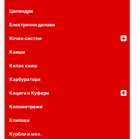
Цилиндри
Електрични делови
Кочен систем
Каиши
Капак каиш
Карбуратори
Кациги и Куфери
Километражи
Клипови
Курбли и мех.