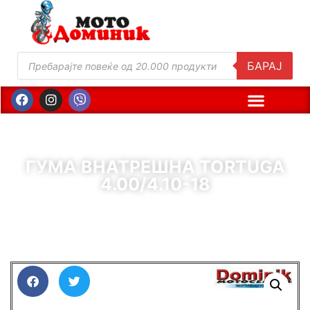
БАРАЈ
ГУМА ВНАТРЕШНА TORTUGA
4.00/4.10-18
( Шифра : 11450 )