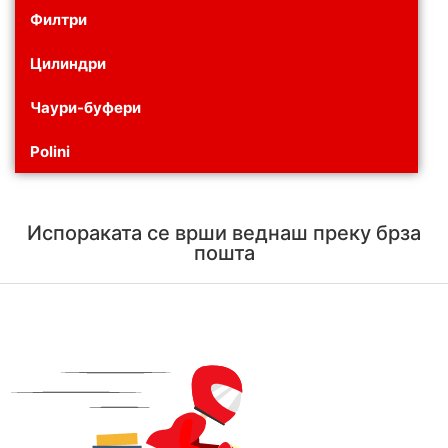
Филтри
Цилиндри
Чаури-буфери
Polini
Испораката се врши веднаш преку брза
пошта