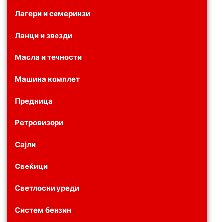
Лагери и семеринзи
Ланци и звезди
Масла и течности
Машина комплет
Предница
Ретровизори
Сајли
Свеќици
Светлосни уреди
Систем бензин