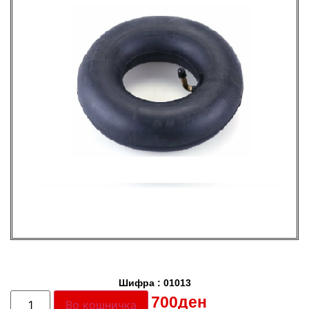
Шифра : 01013
Цена:
700
ден
Во кошничка