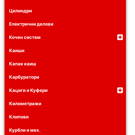
Цилиндри
Електрични делови
Кочен систем
Каиши
Капак каиш
Карбуратори
Кациги и Куфери
Километражи
Клипови
Курбли и мех.