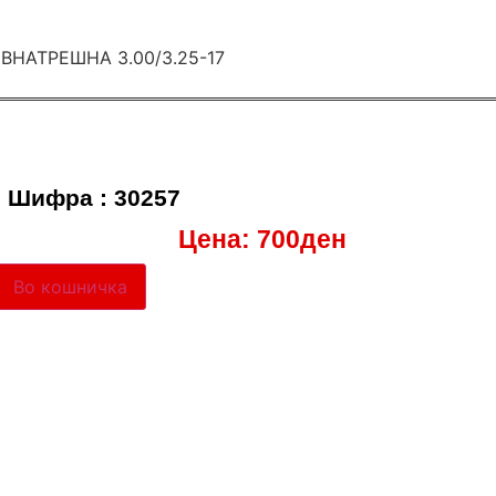
Шифра : 30257
Цена:
700
ден
Во кошничка