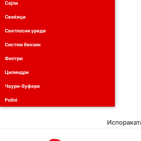
Сајли
Свеќици
Светлосни уреди
Систем бензин
Филтри
Цилиндри
Чаури-буфери
Polini
Испоракат