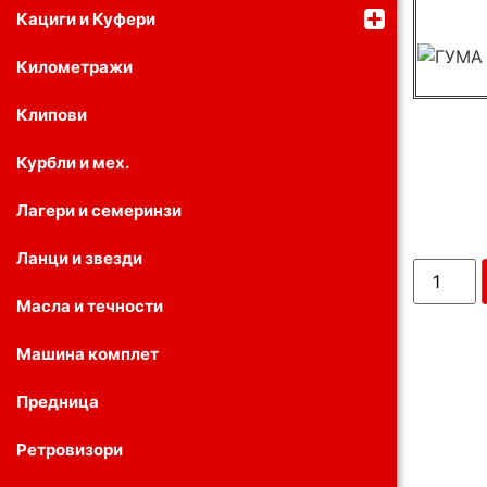
Кациги и Куфери
Километражи
Клипови
Курбли и мех.
Лагери и семеринзи
Ланци и звезди
Масла и течности
Машина комплет
Предница
Ретровизори