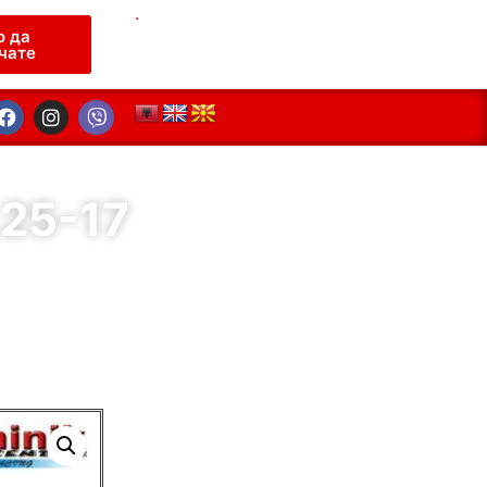
.
о да
чате
25-17