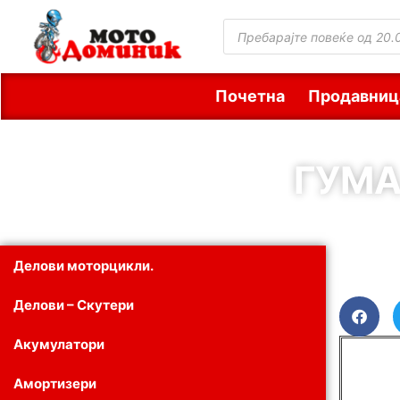
Почетна
Продавниц
ГУМА
Делови моторцикли.
Делови – Скутери
Акумулатори
Амортизери