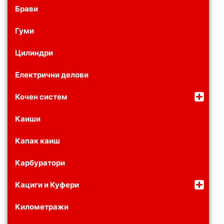
Брави
Гуми
Цилиндри
Електрични делови
Кочен систем
Каиши
Капак каиш
Карбуратори
Кациги и Куфери
Километражи