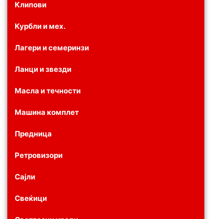
Клипови
Курбли и мех.
Лагери и семеринзи
Ланци и звезди
Масла и течности
Машина комплет
Предница
Ретровизори
Сајли
Свеќици