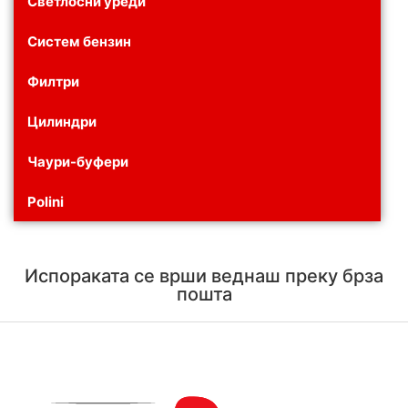
Светлосни уреди
Систем бензин
Филтри
Цилиндри
Чаури-буфери
Polini
Испораката се врши веднаш преку брза
пошта