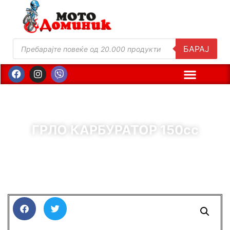
БАРАЈ
ГРЛО КАРБУРАТОР 150сс
( Шифра : 00632 )