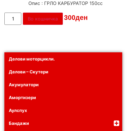
Опис : ГРЛО КАРБУРАТОР 150сс
Цена:
300
ден
Во кошничка
Делови моторцикли.
Делови – Скутери
Акумулатори
Амортизери
Аулспух
Бандажи