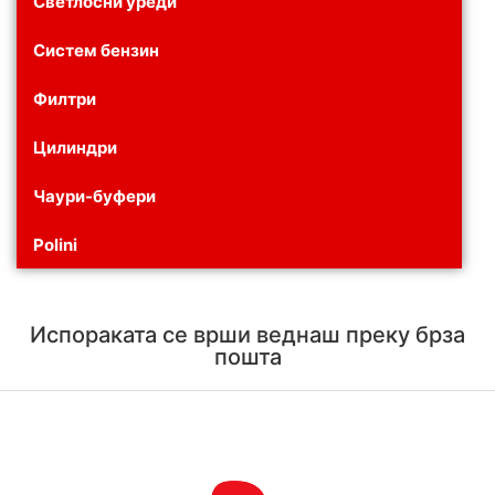
Светлосни уреди
Систем бензин
Филтри
Цилиндри
Чаури-буфери
Polini
Испораката се врши веднаш преку брза
пошта