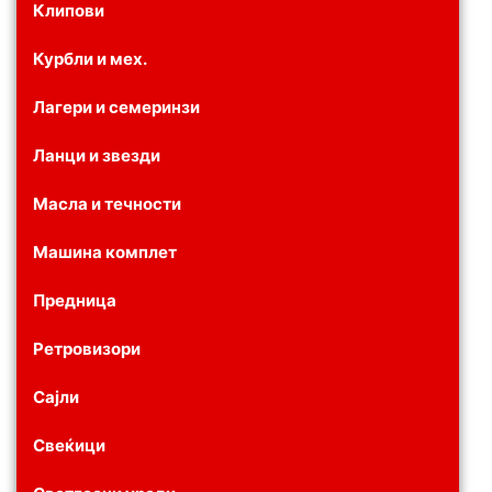
Клипови
Курбли и мех.
Лагери и семеринзи
Ланци и звезди
Масла и течности
Машина комплет
Предница
Ретровизори
Сајли
Свеќици