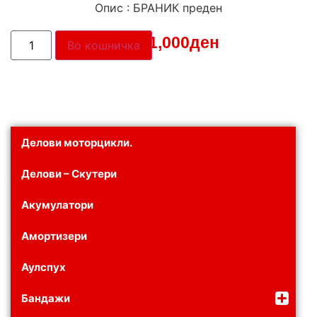
Опис : БРАНИК преден
Цена:
1,000
ден
Во кошничка
Делови моторцикли.
Делови – Скутери
Акумулатори
Амортизери
Аулспух
Бандажи