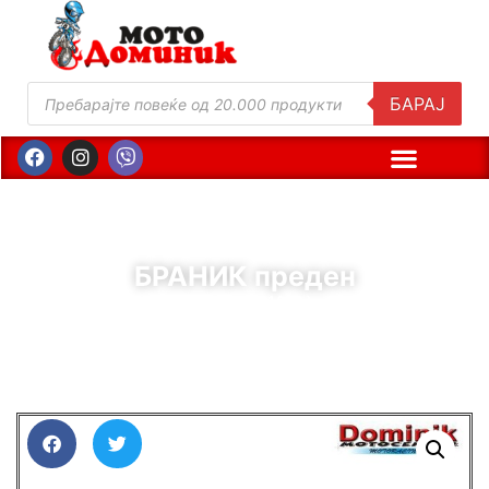
БАРАЈ
БРАНИК преден
( Шифра : 81650 )