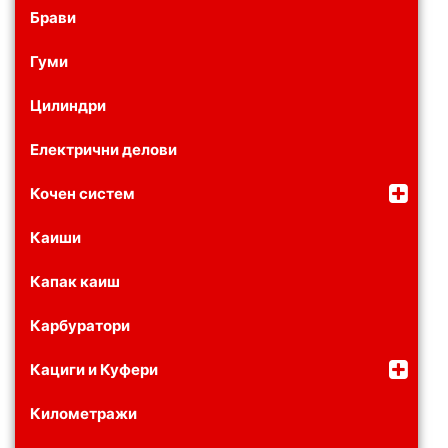
Брави
Гуми
Цилиндри
Електрични делови
Кочен систем
Каиши
Капак каиш
Карбуратори
Кациги и Куфери
Километражи