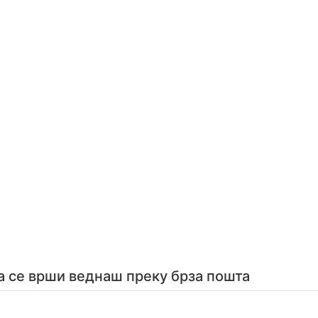
а се врши веднаш преку брза пошта