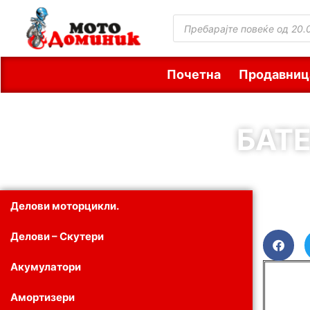
Почетна
Продавниц
БАТЕ
Делови моторцикли.
Делови – Скутери
Акумулатори
Амортизери