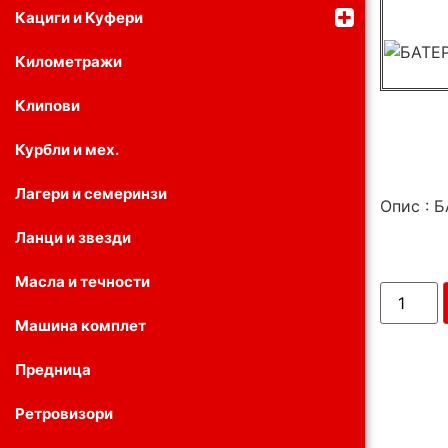
Кациги и Куфери
Километражи
Клипови
Курбли и мех.
Лагери и семеринзи
Опис : 
Ланци и звезди
Масла и течности
Машина комплет
Предница
Ретровизори