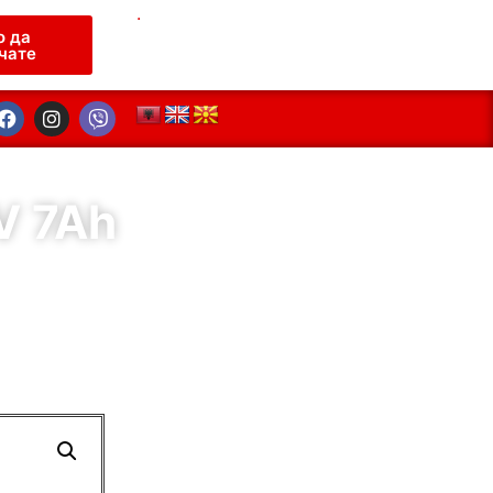
.
о да
чате
V 7Ah