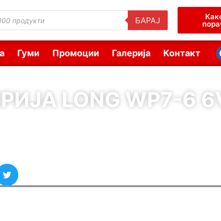
Как
БАРАЈ
пора
а
Гуми
Промоции
Галерија
Контакт
РИЈА LONG WP7-6 6
( Шифра : 65613 )