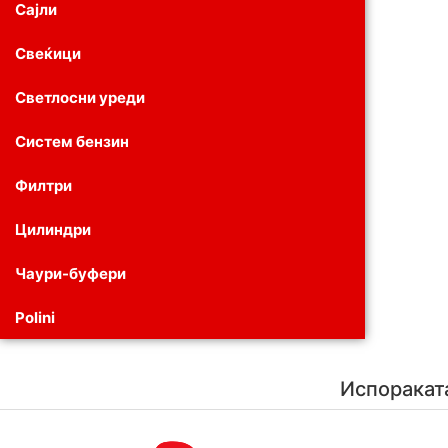
Сајли
Свеќици
Светлосни уреди
Систем бензин
Филтри
Цилиндри
Чаури-буфери
Polini
Испоракат