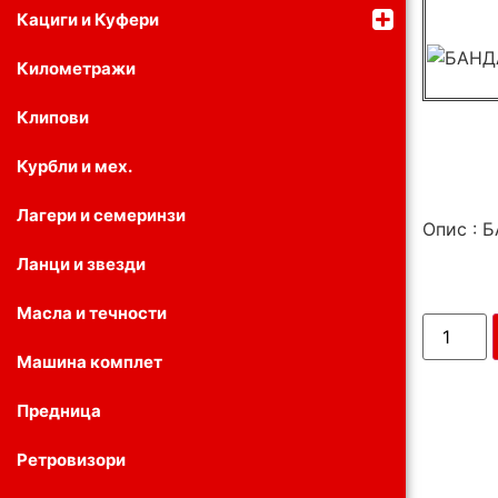
Кациги и Куфери
Километражи
Клипови
Курбли и мех.
Лагери и семеринзи
Опис : 
Ланци и звезди
Масла и течности
Машина комплет
Предница
Ретровизори