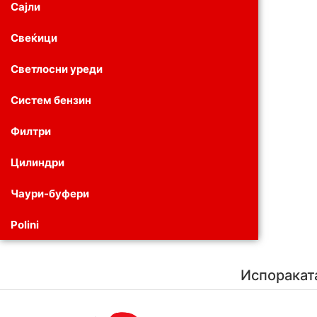
Сајли
Свеќици
Светлосни уреди
Систем бензин
Филтри
Цилиндри
Чаури-буфери
Polini
Испоракат