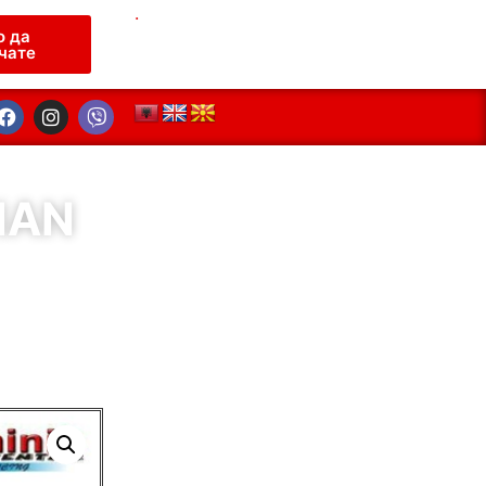
.
о да
чате
IAN