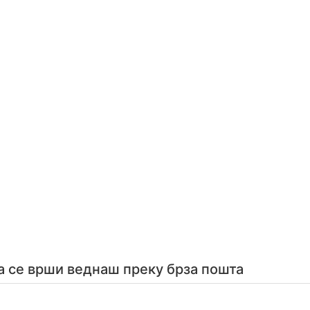
а се врши веднаш преку брза пошта