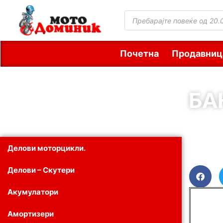
Почетна
Продавниц
БА
Делови моторцикли.
Делови – Скутери
Акумулатори
Амортизери