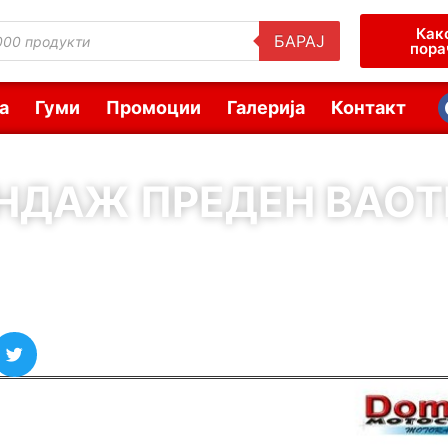
Как
БАРАЈ
пора
а
Гуми
Промоции
Галерија
Контакт
НДАЖ ПРЕДЕН BAOT
( Шифра : 01460 )