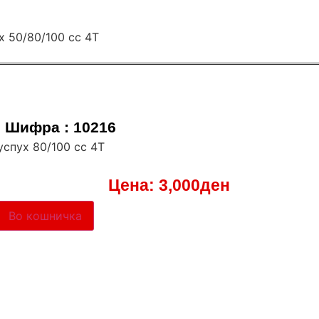
Шифра : 10216
успух 80/100 cc 4Т
Цена:
3,000
ден
Во кошничка