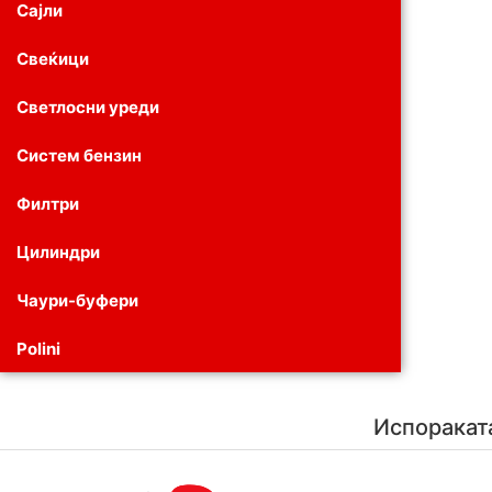
Сајли
Свеќици
Светлосни уреди
Систем бензин
Филтри
Цилиндри
Чаури-буфери
Polini
Испоракат