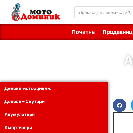
Почетна
Продавниц
А
Делови моторцикли.
Делови – Скутери
Акумулатори
Амортизери