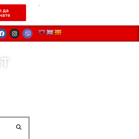
.
о да
чате
4Т