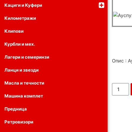
Кациги и Куфери
Километражи
Клипови
Курбли и мех.
Лагери и семеринзи
Опис : А
Ланци и звезди
Масла и течности
Машина комплет
Предница
Ретровизори