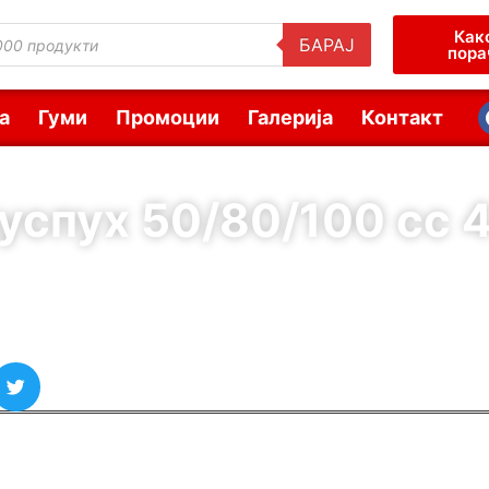
Как
БАРАЈ
пора
а
Гуми
Промоции
Галерија
Контакт
успух 50/80/100 cc 
( Шифра : 10216 )