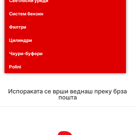
Светлосни уреди
Систем бензин
Филтри
Цилиндри
Чаури-буфери
Polini
Испораката се врши веднаш преку брза
пошта