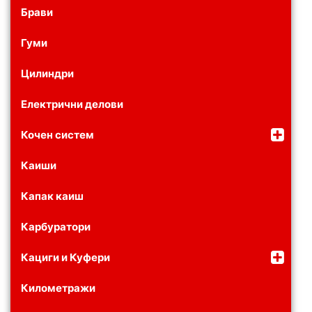
Брави
Гуми
Цилиндри
Електрични делови
Кочен систем
Каиши
Капак каиш
Карбуратори
Кациги и Куфери
Километражи