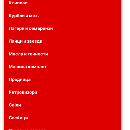
Клипови
Курбли и мех.
Лагери и семеринзи
Ланци и звезди
Масла и течности
Машина комплет
Предница
Ретровизори
Сајли
Свеќици