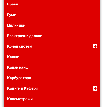
Брави
Гуми
Цилиндри
Електрични делови
Кочен систем
Каиши
Капак каиш
Карбуратори
Кациги и Куфери
Километражи