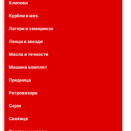
Клипови
Курбли и мех.
Лагери и семеринзи
Ланци и звезди
Масла и течности
Машина комплет
Предница
Ретровизори
Сајли
Свеќици