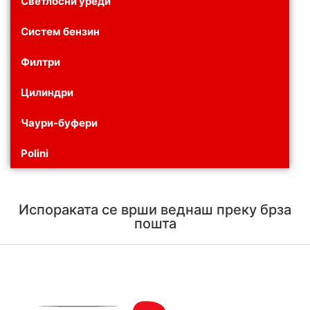
Светлосни уреди
Систем бензин
Филтри
Цилиндри
Чаури-буфери
Polini
Испораката се врши веднаш преку брза
пошта