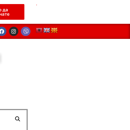
.
о да
чате
Н