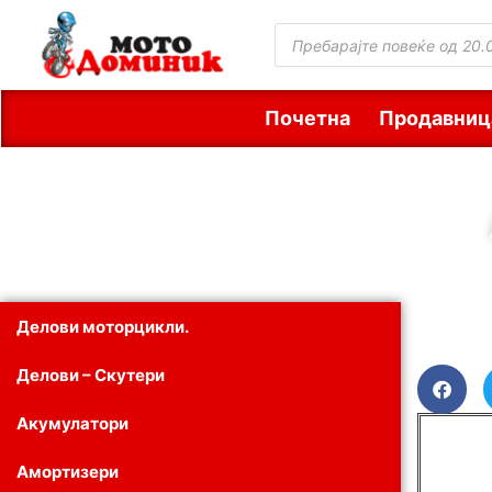
Почетна
Продавниц
Делови моторцикли.
Делови – Скутери
Акумулатори
Амортизери