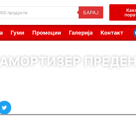
Как
БАРАЈ
пора
а
Гуми
Промоции
Галерија
Контакт
АМОРТИЗЕР ПРЕДЕ
( Шифра : 60436 )