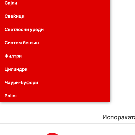
Сајли
Свеќици
Светлосни уреди
Систем бензин
Филтри
Цилиндри
Чаури-буфери
Polini
Испоракат