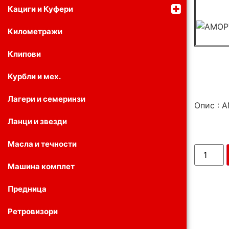
Кациги и Куфери
Километражи
Клипови
Курбли и мех.
Лагери и семеринзи
Опис :
Ланци и звезди
Масла и течности
Машина комплет
Предница
Ретровизори