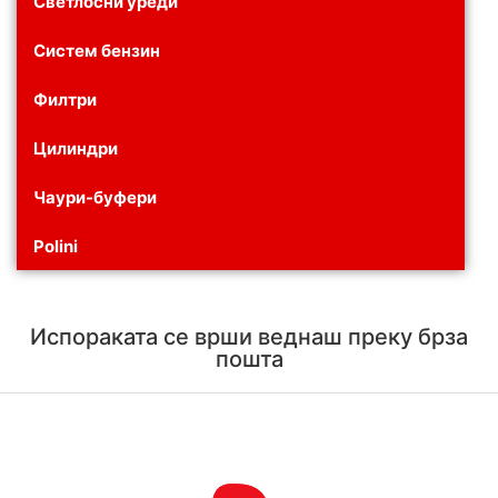
Светлосни уреди
Систем бензин
Филтри
Цилиндри
Чаури-буфери
Polini
Испораката се врши веднаш преку брза
пошта