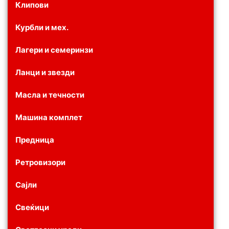
Клипови
Курбли и мех.
Лагери и семеринзи
Ланци и звезди
Масла и течности
Машина комплет
Предница
Ретровизори
Сајли
Свеќици