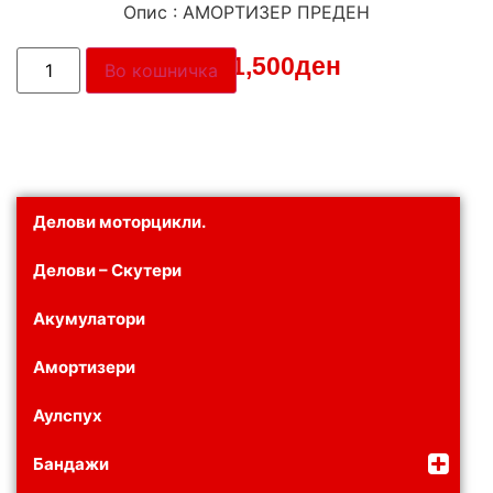
Опис : АМОРТИЗЕР ПРЕДЕН
Цена:
1,500
ден
Во кошничка
Делови моторцикли.
Делови – Скутери
Акумулатори
Амортизери
Аулспух
Бандажи