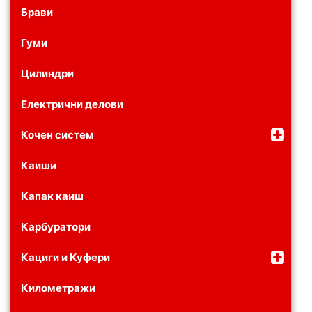
Брави
Гуми
Цилиндри
Електрични делови
Кочен систем
Каиши
Капак каиш
Карбуратори
Кациги и Куфери
Километражи