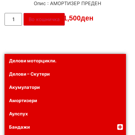
Опис : АМОРТИЗЕР ПРЕДЕН
Цена:
1,500
ден
Во кошничка
Делови моторцикли.
Делови – Скутери
Акумулатори
Амортизери
Аулспух
Бандажи