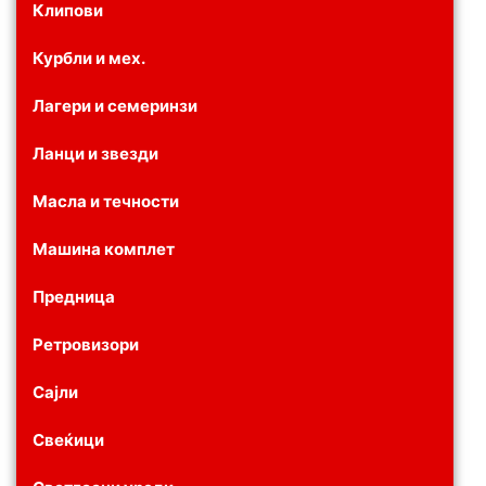
Клипови
Курбли и мех.
Лагери и семеринзи
Ланци и звезди
Масла и течности
Машина комплет
Предница
Ретровизори
Сајли
Свеќици