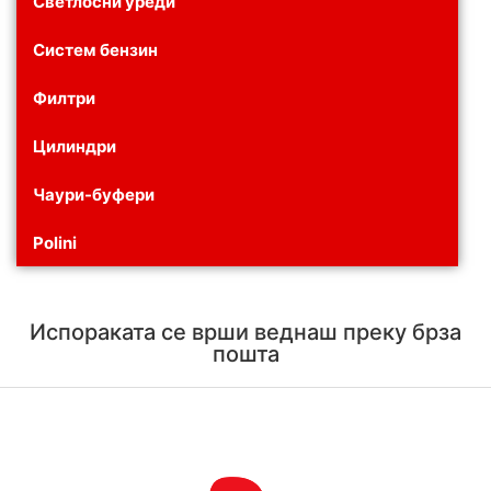
Светлосни уреди
Систем бензин
Филтри
Цилиндри
Чаури-буфери
Polini
Испораката се врши веднаш преку брза
пошта