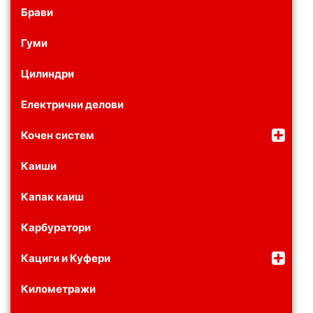
Брави
Гуми
Цилиндри
Електрични делови
Кочен систем
Каиши
Капак каиш
Карбуратори
Кациги и Куфери
Километражи