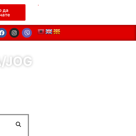
.
о да
чате
A/JOG