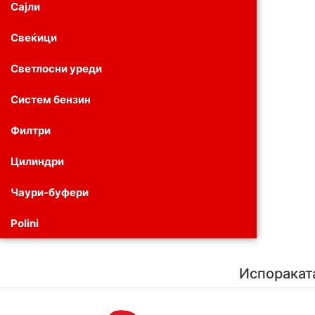
Сајли
Свеќици
Светлосни уреди
Систем бензин
Филтри
Цилиндри
Чаури-буфери
Polini
Испоракат