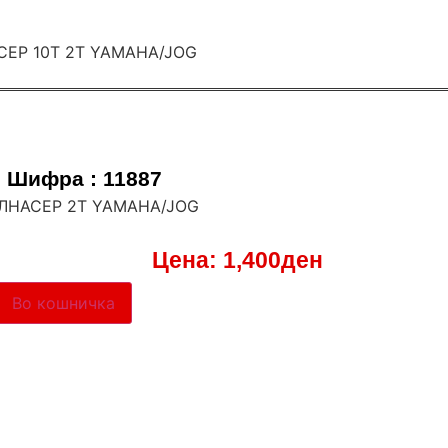
Шифра : 11887
АЛНАСЕР 2Т YAMAHA/JOG
Цена:
1,400
ден
Во кошничка