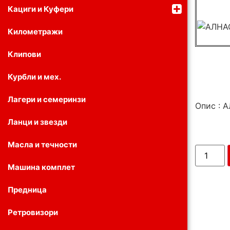
Кациги и Куфери
Километражи
Клипови
Курбли и мех.
Лагери и семеринзи
Опис : 
Ланци и звезди
Масла и течности
Машина комплет
Предница
Ретровизори