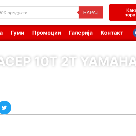
Как
БАРАЈ
пора
а
Гуми
Промоции
Галерија
Контакт
СЕР 10T 2Т YAMAH
( Шифра : 11887 )