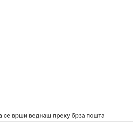
а се врши веднаш преку брза пошта