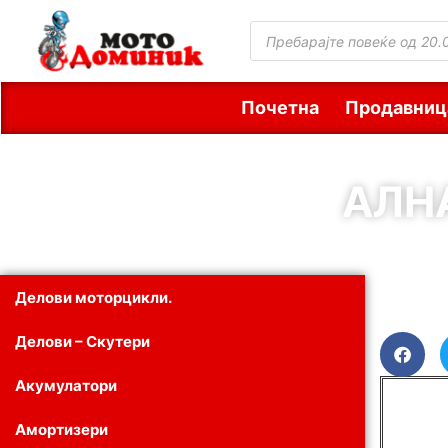
Почетна
Продавниц
АЛНА
Делови моторцикли.
Делови – Скутери
Акумулатори
Амортизери