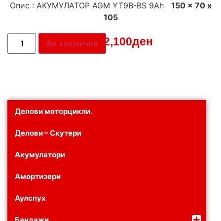
Опис : АКУМУЛАТОР AGM YT9B-BS 9Ah
150 x 70 x
105
Цена:
2,100
ден
Во кошничка
Делови моторцикли.
Делови – Скутери
Акумулатори
Амортизери
Аулспух
Бандажи