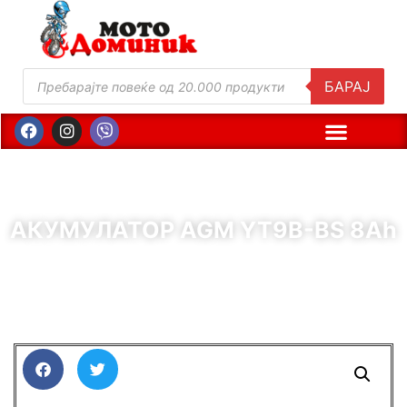
БАРАЈ
АКУМУЛАТОР AGM YT9B-BS 8Ah
( Шифра : 65883 )