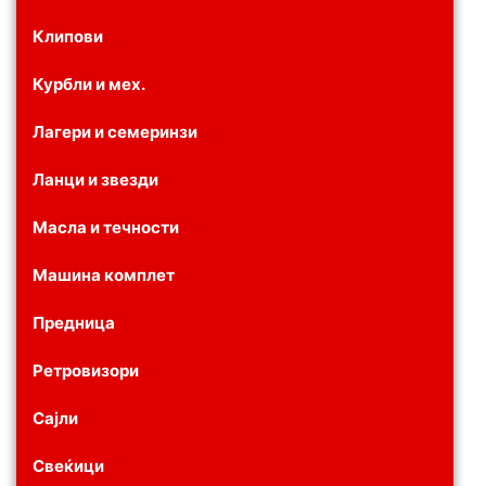
Клипови
Курбли и мех.
Лагери и семеринзи
Ланци и звезди
Масла и течности
Машина комплет
Предница
Ретровизори
Сајли
Свеќици