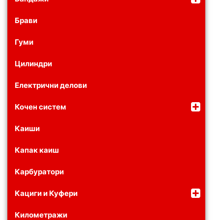
Брави
Гуми
Цилиндри
Електрични делови
Кочен систем
Каиши
Капак каиш
Карбуратори
Кациги и Куфери
Километражи