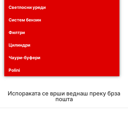
Светлосни уреди
Систем бензин
Филтри
Цилиндри
Чаури-буфери
Polini
Испораката се врши веднаш преку брза
пошта