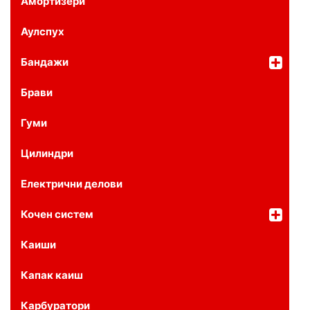
Амортизери
Аулспух
Бандажи
Брави
Гуми
Цилиндри
Електрични делови
Кочен систем
Каиши
Капак каиш
Карбуратори