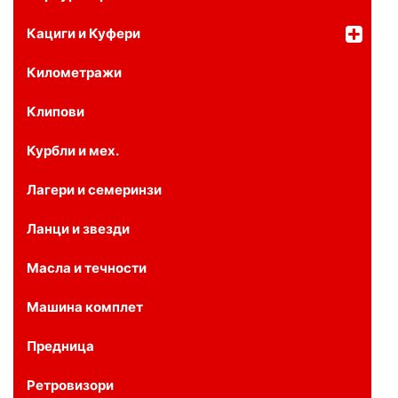
Кациги и Куфери
Километражи
Клипови
Курбли и мех.
Лагери и семеринзи
Ланци и звезди
Масла и течности
Машина комплет
Предница
Ретровизори