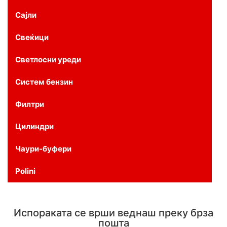
Сајли
Свеќици
Светлосни уреди
Систем бензин
Филтри
Цилиндри
Чаури-буфери
Polini
Испораката се врши веднаш преку брза
пошта