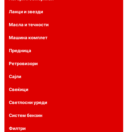
Ланци и звезди
Масла и течности
Машина комплет
Предница
Ретровизори
Сајли
Свеќици
Светлосни уреди
Систем бензин
Филтри