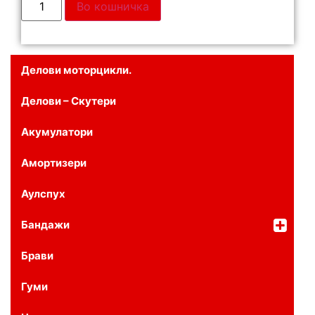
Во кошничка
Делови моторцикли.
Делови – Скутери
Акумулатори
Амортизери
Аулспух
Бандажи
Брави
Гуми