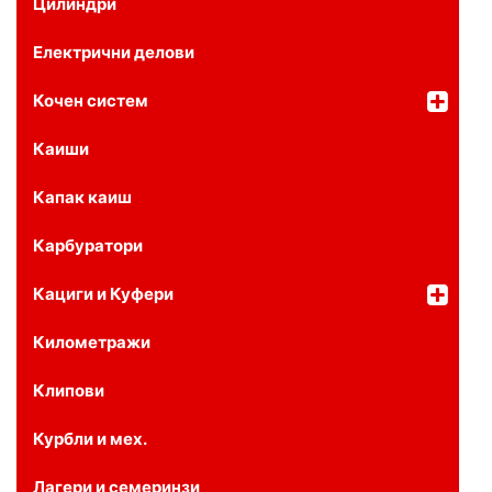
Цилиндри
Електрични делови
Кочен систем
Каиши
Капак каиш
Карбуратори
Кациги и Куфери
Километражи
Клипови
Курбли и мех.
Лагери и семеринзи