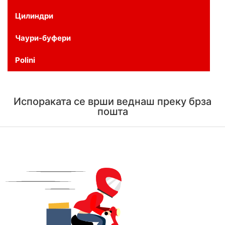
Цилиндри
Чаури-буфери
Polini
Испораката се врши веднаш преку брза
пошта