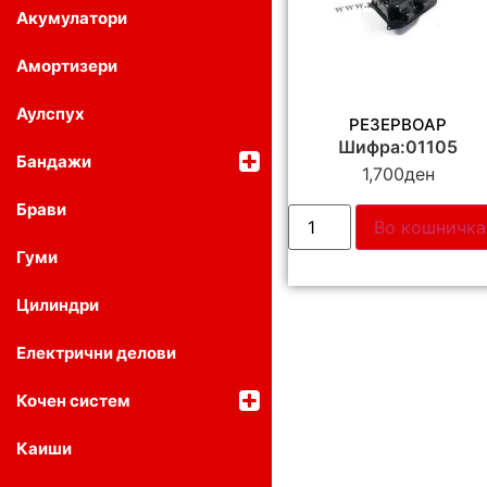
Акумулатори
Амортизери
Аулспух
РЕЗЕРВОАР
Шифра:01105
Бандажи
1,700
ден
Брави
Во кошничка
Гуми
Цилиндри
Електрични делови
Кочен систем
Каиши