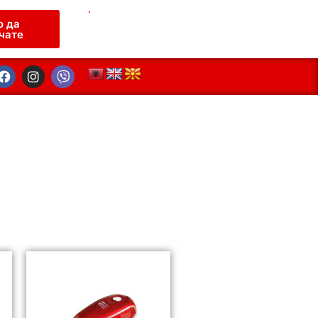
.
о да
чате