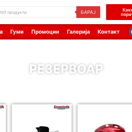
Как
БАРАЈ
пора
а
Гуми
Промоции
Галерија
Контакт
РЕЗЕРВОАР