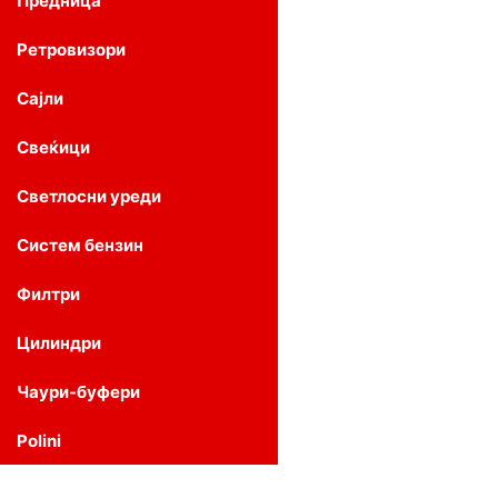
Предница
Ретровизори
Сајли
Свеќици
Светлосни уреди
Систем бензин
Филтри
Цилиндри
Чаури-буфери
Polini