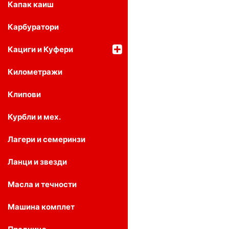
Капак каиш
Карбуратори
Кациги и Куфери
Километражи
Клипови
Курбли и мех.
Лагери и семеринзи
Ланци и звезди
Масла и течности
Машина комплет