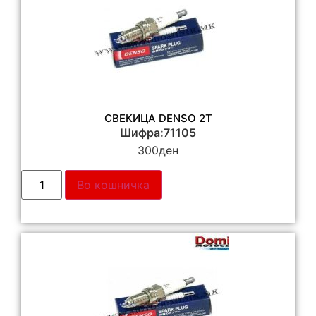
СВЕКИЦА DENSO 2Т
Шифра:71105
300
ден
Во кошничка