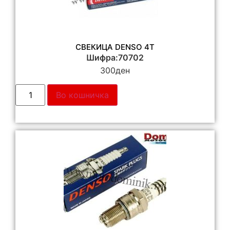
СВЕКИЦА DENSO 4Т
Шифра:70702
300
ден
Во кошничка