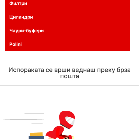
Филтри
Цилиндри
Чаури-буфери
Polini
Испораката се врши веднаш преку брза
пошта