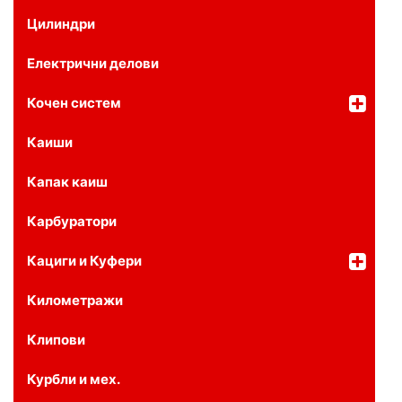
Цилиндри
Електрични делови
Кочен систем
Каиши
Капак каиш
Карбуратори
Кациги и Куфери
Километражи
Клипови
Курбли и мех.