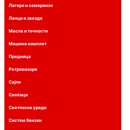
Лагери и семеринзи
Ланци и звезди
Масла и течности
Машина комплет
Предница
Ретровизори
Сајли
Свеќици
Светлосни уреди
Систем бензин