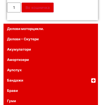
Во кошничка
Делови моторцикли.
Делови – Скутери
Акумулатори
Амортизери
Аулспух
Бандажи
Брави
Гуми