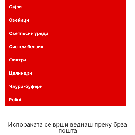
Сајли
Свеќици
Светлосни уреди
Систем бензин
Филтри
Цилиндри
Чаури-буфери
Polini
Испораката се врши веднаш преку брза
пошта