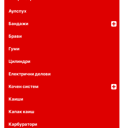
Аулспух
Бандажи
Брави
Гуми
Цилиндри
Електрични делови
Кочен систем
Каиши
Капак каиш
Карбуратори