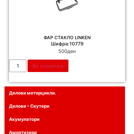
ФАР СТАКЛО LINKEN
Шифра:10779
500
ден
Во кошничка
Делови моторцикли.
Делови – Скутери
Акумулатори
Амортизери