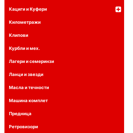
Кациги и Куфери
Километражи
Клипови
Курбли и мех.
Лагери и семеринзи
Ланци и звезди
Масла и течности
Машина комплет
Предница
Ретровизори