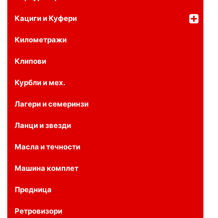
Кациги и Куфери
Километражи
Клипови
Курбли и мех.
Лагери и семеринзи
Ланци и звезди
Масла и течности
Машина комплет
Предница
Ретровизори