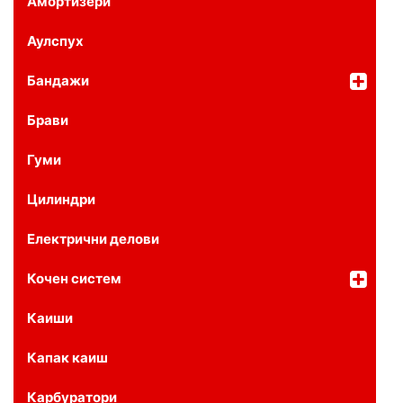
Амортизери
Аулспух
Бандажи
Брави
Гуми
Цилиндри
Електрични делови
Кочен систем
Каиши
Капак каиш
Карбуратори