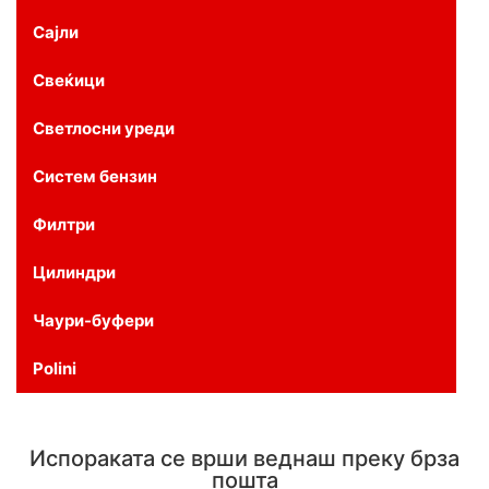
Сајли
Свеќици
Светлосни уреди
Систем бензин
Филтри
Цилиндри
Чаури-буфери
Polini
Испораката се врши веднаш преку брза
пошта