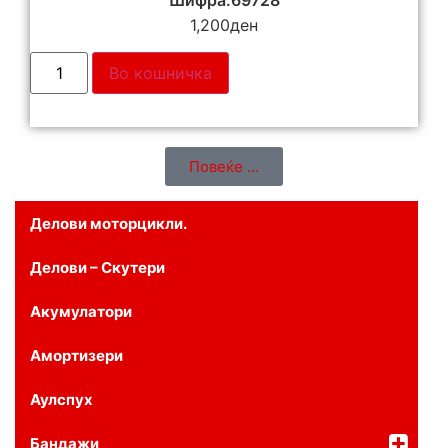
1,200
ден
Во кошничка
Повеќе ...
Делови моторцикли.
Делови – Скутери
Акумулатори
Амортизери
Аулспух
Бандажи