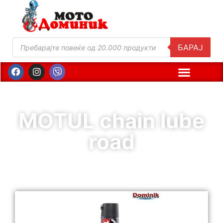
БАРАЈ
MOTUL chain lube
road