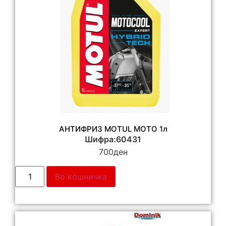
АНТИФРИЗ MOTUL МОТО 1л
Шифра:60431
700
ден
Во кошничка