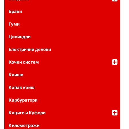
Брави
Гуми
Цилиндри
Електрични делови
Кочен систем
Каиши
Капак каиш
Карбуратори
Кациги и Куфери
Километражи