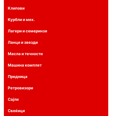
Клипови
Курбли и мех.
Лагери и семеринзи
Ланци и звезди
Масла и течности
Машина комплет
Предница
Ретровизори
Сајли
Свеќици