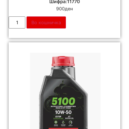
Шифра:11770
900
ден
Во кошничка