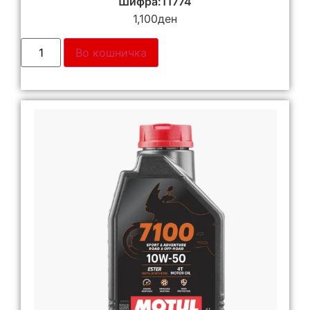
Шифра:11774
1,100
ден
Во кошничка