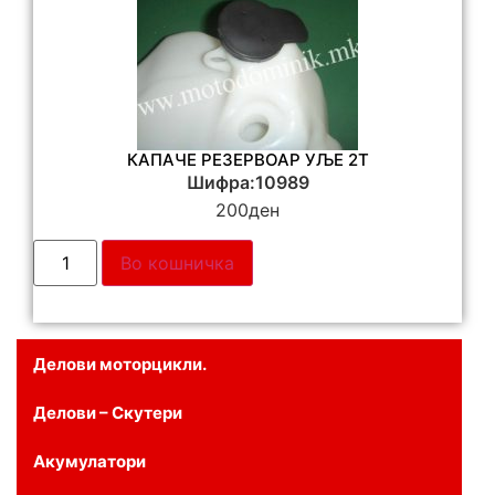
КАПАЧЕ РЕЗЕРВОАР УЉЕ 2Т
Шифра:10989
200
ден
Во кошничка
Делови моторцикли.
Делови – Скутери
Акумулатори