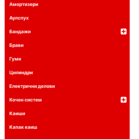
Амортизери
Аулспух
Бандажи
Брави
Гуми
Цилиндри
Електрични делови
Кочен систем
Каиши
Капак каиш