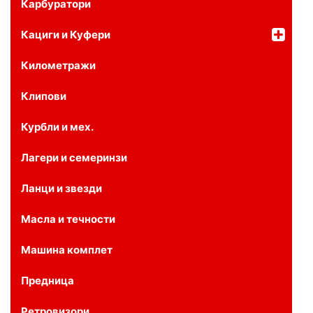
Карбуратори
Кациги и Куфери
Километражи
Клипови
Курбли и мех.
Лагери и семеринзи
Ланци и звезди
Масла и течности
Машина комплет
Предница
Ретровизори