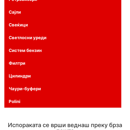
Сајли
Свеќици
Светлосни уреди
Систем бензин
Филтри
Цилиндри
Чаури-буфери
Polini
Испораката се врши веднаш преку брза