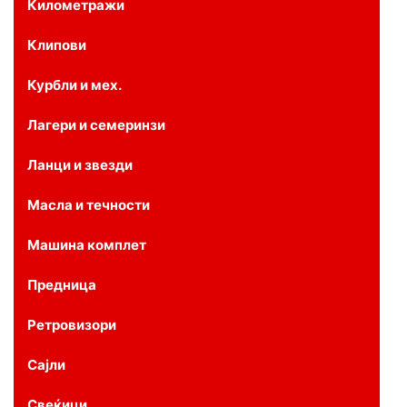
Километражи
Клипови
Курбли и мех.
Лагери и семеринзи
Ланци и звезди
Масла и течности
Машина комплет
Предница
Ретровизори
Сајли
Свеќици