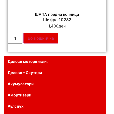
ШАПА предна кочница
Шифра:10282
1,400
ден
Во кошничка
Делови моторцикли.
Делови – Скутери
Акумулатори
Амортизери
Аулспух