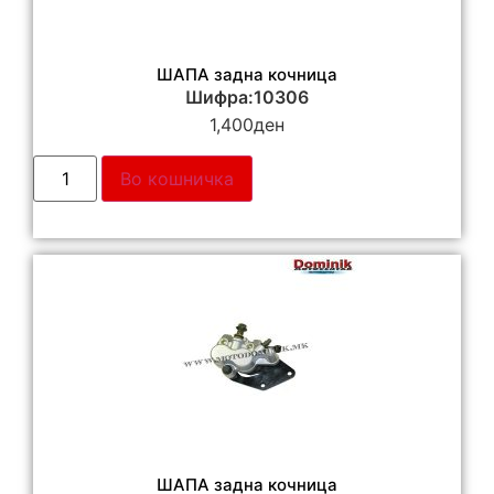
ШАПА задна кочница
Шифра:10306
1,400
ден
Во кошничка
ШАПА задна кочница