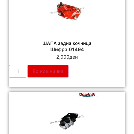
ШАПА задна кочница
Шифра:01494
2,000
ден
Во кошничка