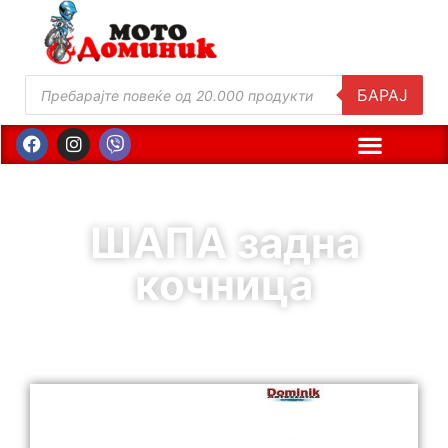
БАРАЈ
ШАПА задна
кочница